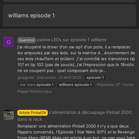
williams episode 1
panne LEDs sur episode 1 williams
Question
G
j'ai récupéré la driver d'un sw ep1 d'un pote, il a remplacer
les ampoules par des leds. sur la matrice A , énormément de
ces leds chauffent et brûlent. j''ai contrôlé les transistors tip
107 et tip 102 (pas de soucis), j'ai l’impression que le 18volts
ne se coupent pas . quel composant dois-je...
grosgodzi
Discussion
21 Avril 2020
episode
1
star wars
episode
1
williams
episode
1
Réponses: 27
Forum:
Flipper Electronique
L'alimentation à découpage Pinball 2000,
Article Pinball2K
dans le rack
Remplacer une alimentation Pinball 2000 Il n'y a que deux
flippers concernés, l'Episode I Star Wars (EP1) et le Revenge
From Mars (RFM) Mais cet article à un but, ne pas vous faire