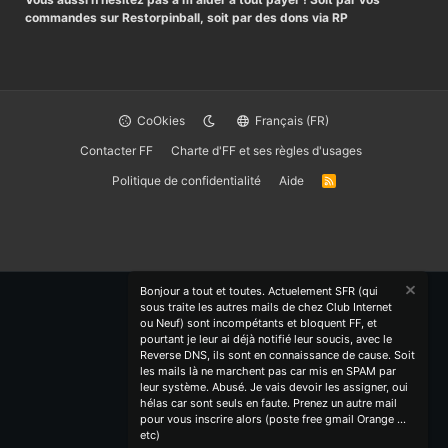
commandes sur Restorpinball, soit par des dons via RP
CoOkies
Français (FR)
Contacter FF
Charte d'FF et ses règles d'usages
Politique de confidentialité
Aide
R
S
S
Bonjour a tout et toutes. Actuelement SFR (qui
sous traite les autres mails de chez Club Internet
ou Neuf) sont incompétants et bloquent FF, et
pourtant je leur ai déjà notifié leur soucis, avec le
Reverse DNS, ils sont en connaissance de cause. Soit
les mails là ne marchent pas car mis en SPAM par
leur système. Abusé. Je vais devoir les assigner, oui
hélas car sont seuls en faute. Prenez un autre mail
pour vous inscrire alors (poste free gmail Orange ...
etc)