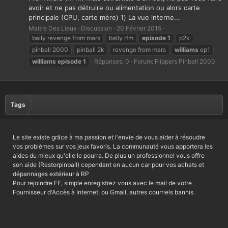
avoir et ne pas détruire ou alimentation ou alors carte
principale (CPU, carte mère) 1) La vue interne...
Maitre Des Lieux
Discussion
20 Février 2015
bally revenge from mars
bally rfm
episode
1
p2k
pinball 2000
pinball 2k
revenge from mars
williams
ep1
williams
episode
1
Réponses: 0
Forum:
Flippers Pinball 2000
Tags
Le site existe grâce à ma passion et l'envie de vous aider à résoudre
vos problèmes sur vos jeux favoris. La communauté vous apportera les
aides du mieux qu'elle le pourra. De plus un professionnel vous offre
son aide (Restorpinball) cependant en aucun car pour vos achats et
dépannages extérieur à RP
Pour rejoindre FF, simple enregistrez vous avec le mail de votre
Fournisseur d'Accès à Internet, ou Gmail, autres courriels bannis.