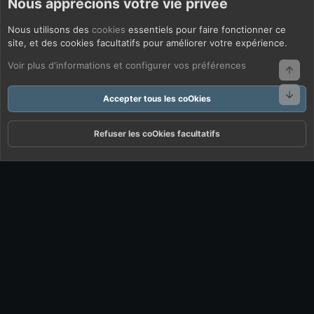
Nous apprécions votre vie privée
Nous utilisons des
cookies
essentiels pour faire fonctionner ce
site, et des cookies facultatifs pour améliorer votre expérience.
Voir plus d'informations et configurer vos préférences
Haut
Bas
Accepter tous les coOkies
Refuser les coOkies facultatifs
Forums
Quoi De Neuf ?
Connexion
S'inscrire
Rechercher