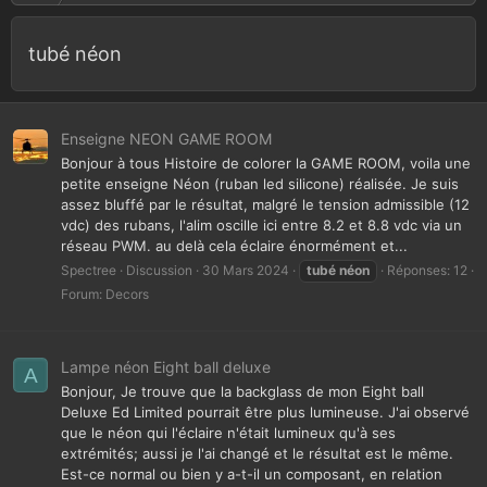
tubé néon
Enseigne NEON GAME ROOM
Bonjour à tous Histoire de colorer la GAME ROOM, voila une
petite enseigne Néon (ruban led silicone) réalisée. Je suis
assez bluffé par le résultat, malgré le tension admissible (12
vdc) des rubans, l'alim oscille ici entre 8.2 et 8.8 vdc via un
réseau PWM. au delà cela éclaire énormément et...
Spectree
Discussion
30 Mars 2024
tubé
néon
Réponses: 12
Forum:
Decors
Lampe néon Eight ball deluxe
A
Bonjour, Je trouve que la backglass de mon Eight ball
Deluxe Ed Limited pourrait être plus lumineuse. J'ai observé
que le néon qui l'éclaire n'était lumineux qu'à ses
extrémités; aussi je l'ai changé et le résultat est le même.
Est-ce normal ou bien y a-t-il un composant, en relation