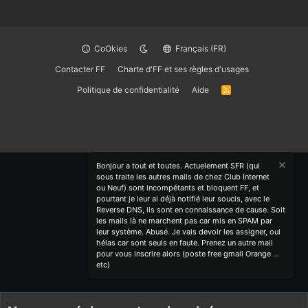
CoOkies
Français (FR)
Contacter FF
Charte d'FF et ses règles d'usages
Politique de confidentialité
Aide
R
S
S
Bonjour a tout et toutes. Actuelement SFR (qui
sous traite les autres mails de chez Club Internet
ou Neuf) sont incompétants et bloquent FF, et
pourtant je leur ai déjà notifié leur soucis, avec le
Reverse DNS, ils sont en connaissance de cause. Soit
les mails là ne marchent pas car mis en SPAM par
leur système. Abusé. Je vais devoir les assigner, oui
hélas car sont seuls en faute. Prenez un autre mail
pour vous inscrire alors (poste free gmail Orange ...
etc)