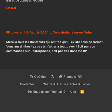
Bases de données Flippers
I.P.D.B
FF powered ! © Depuis 2004 ....Tous droits réservés Wdes
Merci à tous les donateurs qui ont fait qu'FF existe sous ce format.
Vous aussi n'hésitez pas à m'aider à tout payer ! Soit par vos
commandes sur Restorpinball, soit par des dons via RP
CoOkies
Français (FR)
Contacter FF
Charte d'FF et ses règles d'usages
Politique de confidentialité
Aide
R
S
S