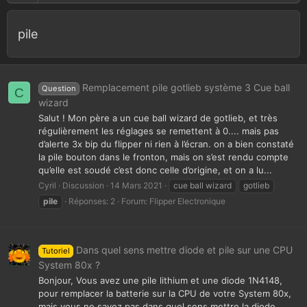
pile
Remplacement pile gotlieb système 3 Cue ball
Question
C
wizard
Salut ! Mon père a un cue ball wizard de gotlieb, et très
régulièrement les réglages se remettent à 0.... mais pas
d’alerte 3x bip du flipper ni rien à l’écran. on a bien constaté
la pile bouton dans le fronton, mais on s’est rendu compte
qu’elle est soudé c’est donc celle d’origine, et on a lu...
Cyril
Discussion
14 Mars 2021
cue ball wizard
gotlieb
pile
Réponses: 2
Forum:
Flipper Electronique
Dans quel sens mettre diode et pile sur une CPU
Tutoriel
System 80x ?
Bonjour, Vous avez une pile lithium et une diode 1N4148,
pour remplacer la batterie sur la CPU de votre System 80x,
mais vous ne savez pas dans quel sens mettre la diode.