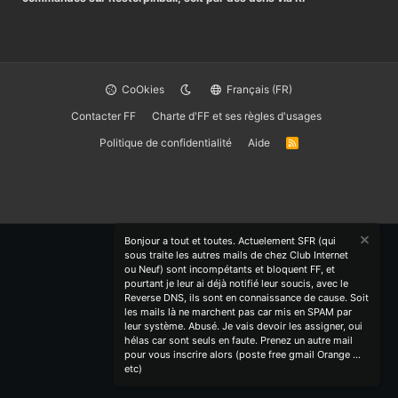
CoOkies
Français (FR)
Contacter FF
Charte d'FF et ses règles d'usages
Politique de confidentialité
Aide
R
S
S
Bonjour a tout et toutes. Actuelement SFR (qui
sous traite les autres mails de chez Club Internet
ou Neuf) sont incompétants et bloquent FF, et
pourtant je leur ai déjà notifié leur soucis, avec le
Reverse DNS, ils sont en connaissance de cause. Soit
les mails là ne marchent pas car mis en SPAM par
leur système. Abusé. Je vais devoir les assigner, oui
hélas car sont seuls en faute. Prenez un autre mail
pour vous inscrire alors (poste free gmail Orange ...
etc)