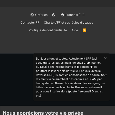
CoOkies
Français (FR)
Contacter FF
Charte d'FF et ses règles d'usages
Politique de confidentialité
Aide
R
S
S
Bonjour a tout et toutes. Actuelement SFR (qui
sous traite les autres mails de chez Club Internet
ou Neuf) sont incompétants et bloquent FF, et
pourtant je leur ai déjà notifié leur soucis, avec le
Reverse DNS, ils sont en connaissance de cause. Soit
les mails là ne marchent pas car mis en SPAM par
leur système. Abusé. Je vais devoir les assigner, oui
hélas car sont seuls en faute. Prenez un autre mail
pour vous inscrire alors (poste free gmail Orange ...
etc)
Nous apprécions votre vie privée