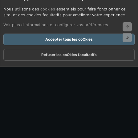
Nous utilisons des
cookies
essentiels pour faire fonctionner ce
site, et des cookies facultatifs pour améliorer votre expérience.
Voir plus d'informations et configurer vos préférences
Haut
Bas
Accepter tous les coOkies
Refuser les coOkies facultatifs
Forums
Quoi De Neuf ?
Connexion
S'inscrire
Rechercher