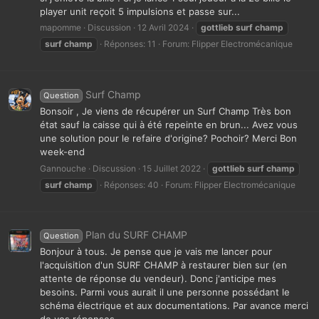
player unit reçoit 5 impulsions et passe sur...
mapomme
Discussion
12 Avril 2024
gottlieb
surf
champ
surf
champ
Réponses: 11
Forum:
Flipper Electromécanique
Surf Champ
Question
Bonsoir , Je viens de récupérer un Surf Champ Très bon
état sauf la caisse qui à été repeinte en brun... Avez vous
une solution pour le refaire d'origine? Pochoir? Merci Bon
week-end
Gannouche
Discussion
15 Juillet 2022
gottlieb
surf
champ
surf
champ
Réponses: 40
Forum:
Flipper Electromécanique
Plan du SURF CHAMP
Question
Bonjour à tous. Je pense que je vais me lancer pour
l'acquisition d'un SURF CHAMP à restaurer bien sur (en
attente de réponse du vendeur). Donc j'anticipe mes
besoins. Parmi vous aurait il une personne possédant le
schéma électrique et aux documentations. Par avance merci