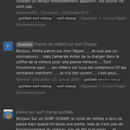
l'instant un défaut immédiatement apparent : les scores ne
sont pas...
StephaneRZL
Discussion
28 Octobre 2019
gottlieb
surf
champ
surf
champ
Réponses: 2
Forum:
Flipper
Electromécanique
Panne de milliers sur surf Champ
Question
F
Bonjour, Petite panne sur mon flipper .... Je suis pas un
connaisseur... mais j'aimerais éviter de la charger dans le
coffre de la voiture pour une panne mineure.... Tout
fonctionne sauf .... les milliers sur tous les compteurs !!!! les
centaines marchent .... Je n'ai rien ouvert ... c'est peut...
fbrochar
Discussion
20 Janvier 2019
gottlieb
electro-meca
gottlieb
surf
champ
surf
champ
Réponses: 1
Forum:
Flipper
Electromécanique
panne sur surf champ gottlieb
Bonjour Sur un SURF CHAMP, le cycle de remise a zero se
passe bien quand on lance une partie, mais je n'est pas de
fonctionnement du plateau, pas de flip ni bumper,... Je