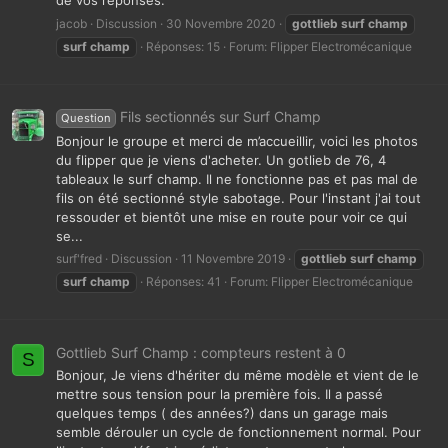
de vos réponses.
jacob
Discussion
30 Novembre 2020
gottlieb
surf
champ
surf
champ
Réponses: 15
Forum:
Flipper Electromécanique
Fils sectionnés sur Surf Champ
Question
Bonjour le groupe et merci de m’accueillir, voici les photos
du flipper que je viens d'acheter. Un gotlieb de 76, 4
tableaux le surf champ. Il ne fonctionne pas et pas mal de
fils on été sectionné style sabotage. Pour l'instant j'ai tout
ressouder et bientôt une mise en route pour voir ce qui
se...
surf'fred
Discussion
11 Novembre 2019
gottlieb
surf
champ
surf
champ
Réponses: 41
Forum:
Flipper Electromécanique
Gottlieb Surf Champ : compteurs restent à 0
S
Bonjour, Je viens d'hériter du même modèle et vient de le
mettre sous tension pour la première fois. Il a passé
quelques temps ( des années?) dans un garage mais
semble dérouler un cycle de fonctionnement normal. Pour