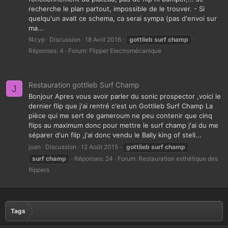
recherche le plan partout, impossible de le trouver. - Si
quelqu'un avait ce schema, ca serai sympa (pas d'envoi sur
ma...
f4cyp
Discussion
18 Avril 2016
gottlieb
surf
champ
Réponses: 4
Forum:
Flipper Electromécanique
Restauration gottlieb Surf Champ
J
Bonjour Apres vous avoir parler du sonic prospector ,voici le
dernier flip que j'ai rentré c'est un Gottlieb Surf Champ La
pièce qui me sert de gameroum ne peu contenir que cinq
flips au maximum donc pour mettre le surf champ j'ai du me
séparer d'un flip ,j'ai donc vendu le Bally king of stell...
joan
Discussion
12 Août 2015
gottlieb
surf
champ
surf
champ
Réponses: 24
Forum:
Restauration esthétique des
flippers
Tags