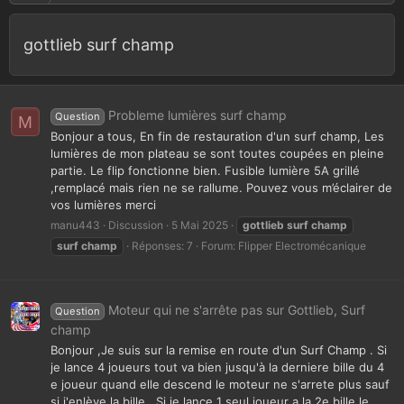
gottlieb surf champ
Probleme lumières surf champ
Question
M
Bonjour a tous, En fin de restauration d'un surf champ, Les
lumières de mon plateau se sont toutes coupées en pleine
partie. Le flip fonctionne bien. Fusible lumière 5A grillé
,remplacé mais rien ne se rallume. Pouvez vous m’éclairer de
vos lumières merci
manu443
Discussion
5 Mai 2025
gottlieb
surf
champ
surf
champ
Réponses: 7
Forum:
Flipper Electromécanique
Moteur qui ne s'arrête pas sur Gottlieb, Surf
Question
champ
Bonjour ,Je suis sur la remise en route d'un Surf Champ . Si
je lance 4 joueurs tout va bien jusqu'à la derniere bille du 4
e joueur quand elle descend le moteur ne s'arrete plus sauf
si j'enlève la bille . Si je lance 1 seul joueur a la 2e bille le