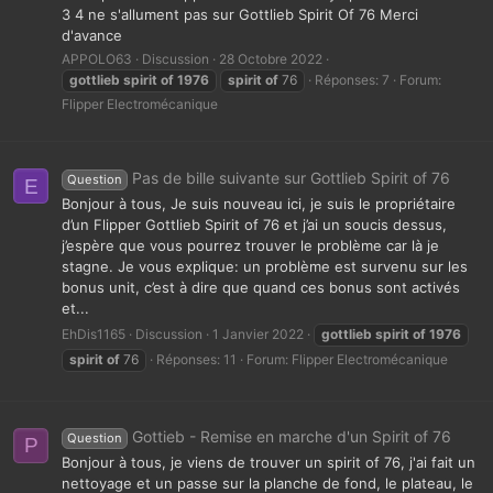
3 4 ne s'allument pas sur Gottlieb Spirit Of 76 Merci
d'avance
APPOLO63
Discussion
28 Octobre 2022
gottlieb
spirit
of
1976
spirit
of
76
Réponses: 7
Forum:
Flipper Electromécanique
Pas de bille suivante sur Gottlieb Spirit of 76
Question
E
Bonjour à tous, Je suis nouveau ici, je suis le propriétaire
d’un Flipper Gottlieb Spirit of 76 et j’ai un soucis dessus,
j’espère que vous pourrez trouver le problème car là je
stagne. Je vous explique: un problème est survenu sur les
bonus unit, c’est à dire que quand ces bonus sont activés
et...
EhDis1165
Discussion
1 Janvier 2022
gottlieb
spirit
of
1976
spirit
of
76
Réponses: 11
Forum:
Flipper Electromécanique
Gottieb - Remise en marche d'un Spirit of 76
Question
P
Bonjour à tous, je viens de trouver un spirit of 76, j'ai fait un
nettoyage et un passe sur la planche de fond, le plateau, le