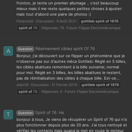
fronton, je tente un premier allumage .. c'est beaucoup
mieux mais il me reste quelques petites choses à ajuster:
mais tout d'abord une paire de photos :)
Paranoid2
Discussion
9 Août 2021
gottlieb
spirit
of
1976
spirit
of
76
Réponses: 76
Forum:
Flipper Electromécanique
Réarmement cibles spirit Of 76
Question
A
Bonjour, j'ai découvert sur ce flipper un phénomène que je
n'observe pas sur d'autres méca Gottlieb: Réglé en 5 billes,
les cibles abattues remontent à la bille suivante; normal
pour moi. Réglé en 3 billes, les billes abattues le restent,
pas de réinitialisation des cibles à chaque bille. Est-ce...
alain16
Discussion
21 Février 2019
gottlieb
spirit
of
1976
spirit
of
76
Réponses: 4
Forum:
Flipper Electromécanique
Spirit of 76. Hs
Question
T
bonjour à tous, Je viens de récupérer un Spirit of 76 qui n'a
plus fonctionner depuis plus de 20 ans. J'ai tous nettoyé et
vérifier les contacts mais quand je met en route le moteur