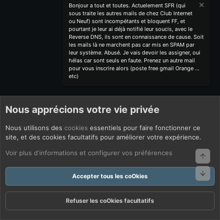
Bonjour a tout et toutes. Actuelement SFR (qui
sous traite les autres mails de chez Club Internet
ou Neuf) sont incompétants et bloquent FF, et
pourtant je leur ai déjà notifié leur soucis, avec le
Reverse DNS, ils sont en connaissance de cause. Soit
les mails là ne marchent pas car mis en SPAM par
leur système. Abusé. Je vais devoir les assigner, oui
hélas car sont seuls en faute. Prenez un autre mail
pour vous inscrire alors (poste free gmail Orange ...
etc)
Nous apprécions votre vie privée
Nous utilisons des
cookies
essentiels pour faire fonctionner ce
site, et des cookies facultatifs pour améliorer votre expérience.
Voir plus d'informations et configurer vos préférences
Haut
Bas
Accepter tous les coOkies
Refuser les coOkies facultatifs
Forums
Quoi De Neuf ?
Connexion
S'inscrire
Rechercher