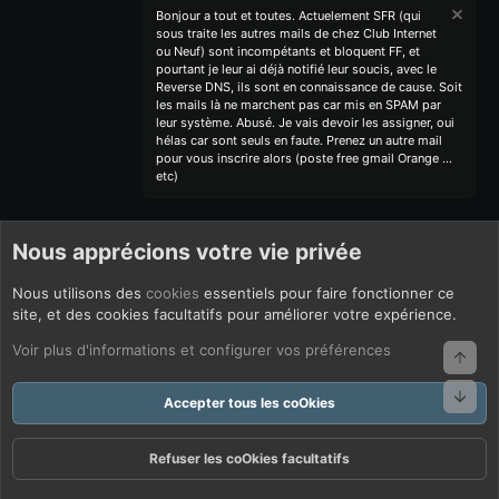
Bonjour a tout et toutes. Actuelement SFR (qui
sous traite les autres mails de chez Club Internet
ou Neuf) sont incompétants et bloquent FF, et
pourtant je leur ai déjà notifié leur soucis, avec le
Reverse DNS, ils sont en connaissance de cause. Soit
les mails là ne marchent pas car mis en SPAM par
leur système. Abusé. Je vais devoir les assigner, oui
hélas car sont seuls en faute. Prenez un autre mail
pour vous inscrire alors (poste free gmail Orange ...
etc)
Nous apprécions votre vie privée
Nous utilisons des
cookies
essentiels pour faire fonctionner ce
site, et des cookies facultatifs pour améliorer votre expérience.
Voir plus d'informations et configurer vos préférences
Haut
Bas
Accepter tous les coOkies
Refuser les coOkies facultatifs
Forums
Quoi De Neuf ?
Connexion
S'inscrire
Rechercher