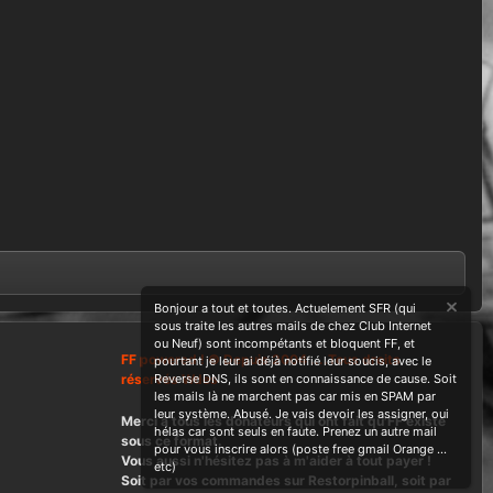
Bonjour a tout et toutes. Actuelement SFR (qui
sous traite les autres mails de chez Club Internet
ou Neuf) sont incompétants et bloquent FF, et
FF powered ! © Depuis 2004 ....Tous droits
pourtant je leur ai déjà notifié leur soucis, avec le
réservés Wdes
Reverse DNS, ils sont en connaissance de cause. Soit
les mails là ne marchent pas car mis en SPAM par
leur système. Abusé. Je vais devoir les assigner, oui
Merci à tous les donateurs qui ont fait qu'FF existe
hélas car sont seuls en faute. Prenez un autre mail
sous ce format.
pour vous inscrire alors (poste free gmail Orange ...
Vous aussi n'hésitez pas à m'aider à tout payer !
etc)
Soit par vos commandes sur Restorpinball, soit par