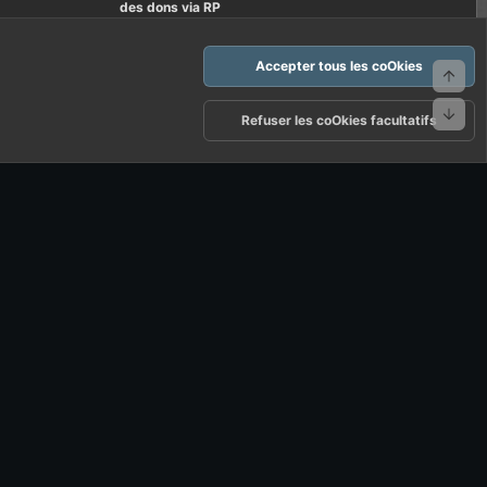
des dons via RP
Accepter tous les coOkies
Haut
Bas
arte d'FF et ses règles d'usages
Politique de confidentialité
Aide
Refuser les coOkies facultatifs
R
S
S