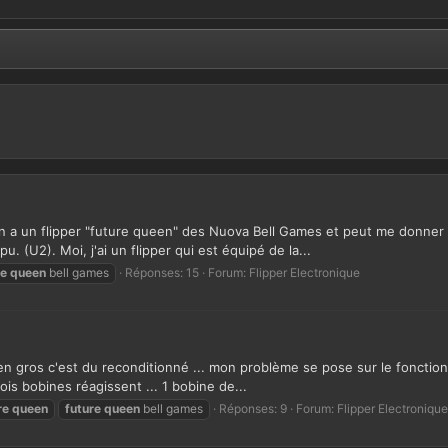
n a un flipper "future queen" des Nuova Bell Games et peut me donner un
. (U2). Moi, j'ai un flipper qui est équipé de la...
re
queen
bell games
Réponses: 15
Forum:
Flipper Electronique
c en gros c'est du reconditionné ... mon problème se pose sur le fonctio
is bobines réagissent ... 1 bobine de...
re
queen
future
queen
bell games
Réponses: 9
Forum:
Flipper Electronique