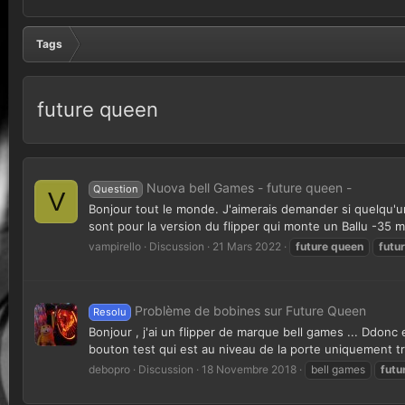
Tags
future queen
Nuova bell Games - future queen -
Question
V
Bonjour tout le monde. J'aimerais demander si quelqu'u
sont pour la version du flipper qui monte un Ballu -35 mpu
vampirello
Discussion
21 Mars 2022
future
queen
futu
Problème de bobines sur Future Queen
Resolu
Bonjour , j'ai un flipper de marque bell games ... Ddon
bouton test qui est au niveau de la porte uniquement tro
debopro
Discussion
18 Novembre 2018
bell games
futu