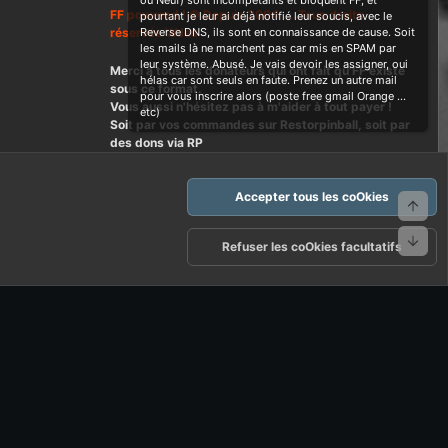
ou Neuf) sont incompétants et bloquent FF, et
FF powered ! © Depuis 2004 ....Tous droits
pourtant je leur ai déjà notifié leur soucis, avec le
réservés Wdes
Reverse DNS, ils sont en connaissance de cause. Soit
les mails là ne marchent pas car mis en SPAM par
leur système. Abusé. Je vais devoir les assigner, oui
Merci à tous les donateurs qui ont fait qu'FF existe
hélas car sont seuls en faute. Prenez un autre mail
sous ce format.
pour vous inscrire alors (poste free gmail Orange ...
Vous aussi n'hésitez pas à m'aider à tout payer !
etc)
Soit par vos commandes sur Restorpinball, soit par
des dons via RP
Accepter tous les coOkies
Haut
Bas
arte d'FF et ses règles d'usages
Politique de confidentialité
Aide
Refuser les coOkies facultatifs
R
S
S