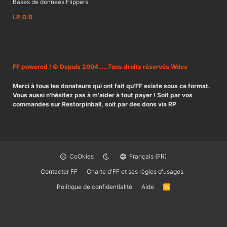
Bases de données Flippers
I.P.D.B
FF powered ! © Depuis 2004 ....Tous droits réservés Wdes
Merci à tous les donateurs qui ont fait qu'FF existe sous ce format.
Vous aussi n'hésitez pas à m'aider à tout payer ! Soit par vos
commandes sur Restorpinball, soit par des dons via RP
CoOkies
Français (FR)
Contacter FF
Charte d'FF et ses règles d'usages
Politique de confidentialité
Aide
R
S
S