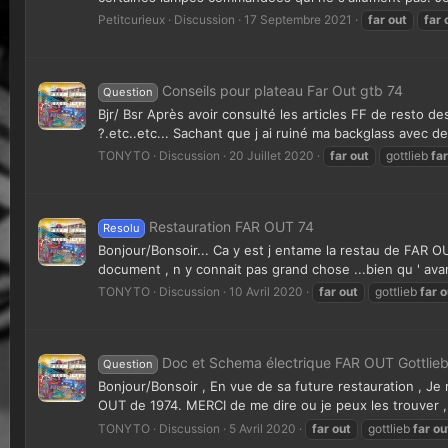
Petitcurieux
Discussion
17 Septembre 2021
far
out
far
Conseils pour plateau Far Out gtb 74
Question
Bjr/ Bsr Après avoir consulté les articles FF de resto d
?.etc..etc... Sachant que j ai ruiné ma backglass avec de
TONYTO
Discussion
20 Juillet 2020
far
out
gottlieb
far
Restauration FAR OUT 74
Resolu
Bonjour/Bonsoir... Ca y est j entame la restau de FAR 
document , n y connait pas grand chose ...bien qu ' avant 
TONYTO
Discussion
10 Avril 2020
far
out
gottlieb
far
o
Doc et Schema électrique FAR OUT Gottlieb
Question
Bonjour/Bonsoir , En vue de sa future restauration , Je
OUT de 1974. MERCI de me dire ou je peux les trouver , 
TONYTO
Discussion
5 Avril 2020
far
out
gottlieb
far
ou