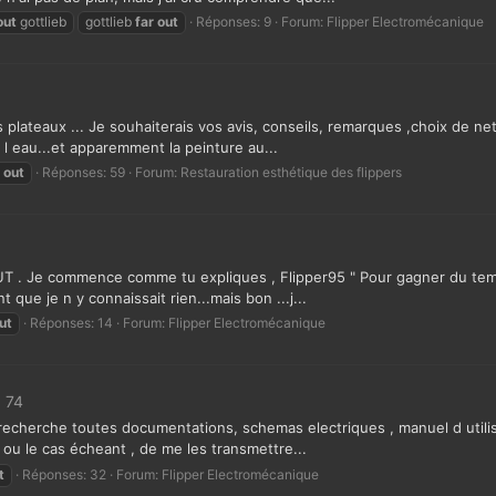
out
gottlieb
gottlieb
far
out
Réponses: 9
Forum:
Flipper Electromécanique
es plateaux ... Je souhaiterais vos avis, conseils, remarques ,choix de n
 l eau...et apparemment la peinture au...
out
Réponses: 59
Forum:
Restauration esthétique des flippers
OUT . Je commence comme tu expliques , Flipper95 " Pour gagner du temp
que je n y connaissait rien...mais bon ...j...
ut
Réponses: 14
Forum:
Flipper Electromécanique
 74
 recherche toutes documentations, schemas electriques , manuel d utilisa
ou le cas écheant , de me les transmettre...
t
Réponses: 32
Forum:
Flipper Electromécanique