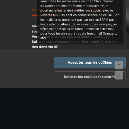
sous traite les autres mails de chez Club Internet
ou Neuf) sont incompétants et bloquent FF, et
FF powered ! © Depuis 2004 ....Tous droits
pourtant je leur ai déjà notifié leur soucis, avec le
réservés Wdes
Reverse DNS, ils sont en connaissance de cause. Soit
les mails là ne marchent pas car mis en SPAM par
leur système. Abusé. Je vais devoir les assigner, oui
Merci à tous les donateurs qui ont fait qu'FF existe
hélas car sont seuls en faute. Prenez un autre mail
sous ce format.
pour vous inscrire alors (poste free gmail Orange ...
Vous aussi n'hésitez pas à m'aider à tout payer !
etc)
Soit par vos commandes sur Restorpinball, soit par
des dons via RP
Accepter tous les coOkies
Haut
Bas
arte d'FF et ses règles d'usages
Politique de confidentialité
Aide
Refuser les coOkies facultatifs
R
S
S