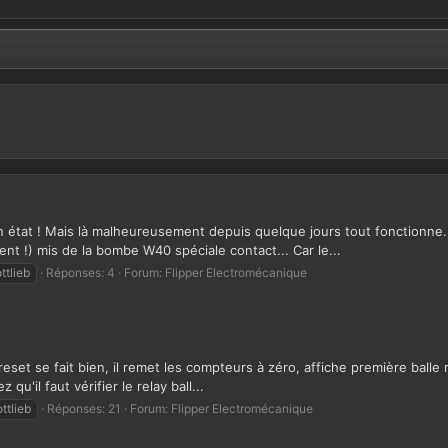
tat ! Mais là malheureusement depuis quelque jours tout fonctionne.... 
nt !) mis de la bombe W40 spéciale contact... Car le...
ttlieb
Réponses: 4
Forum:
Flipper Electromécanique
t se fait bien, il remet les compteurs à zéro, affiche première balle mai e
u'il faut vérifier le relay ball...
ttlieb
Réponses: 21
Forum:
Flipper Electromécanique