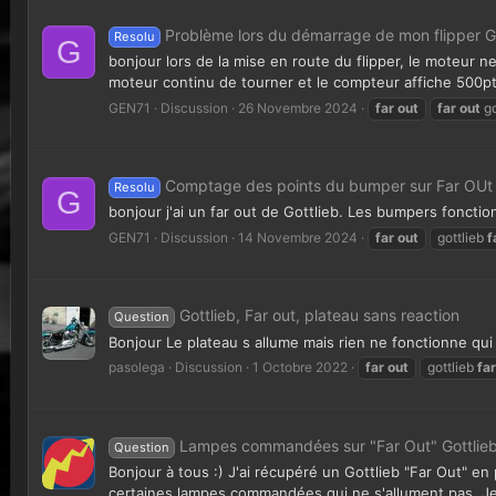
Problème lors du démarrage de mon flipper Go
Resolu
G
bonjour lors de la mise en route du flipper, le moteur ne
moteur continu de tourner et le compteur affiche 500pt
GEN71
Discussion
26 Novembre 2024
far
out
far
out
go
Comptage des points du bumper sur Far OUt
Resolu
G
bonjour j'ai un far out de Gottlieb. Les bumpers fonctionn
GEN71
Discussion
14 Novembre 2024
far
out
gottlieb
f
Gottlieb, Far out, plateau sans reaction
Question
Bonjour Le plateau s allume mais rien ne fonctionne qu
pasolega
Discussion
1 Octobre 2022
far
out
gottlieb
far
Lampes commandées sur "Far Out" Gottlie
Question
Bonjour à tous :) J'ai récupéré un Gottlieb "Far Out" en
certaines lampes commandées qui ne s'allument pas. Je n