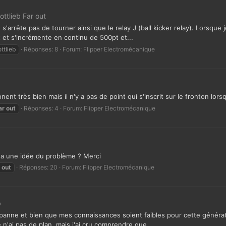
ttlieb Far out
 s'arrête pas de tourner ainsi que le relay J (ball kicker relay). Lorsque
 et s'incrémente en continu de 500pt et...
ttlieb
Réponses: 8
Forum:
Flipper Electromécanique
ent très bien mais il n'y a pas de point qui s'inscrit sur le fronton lorsq
ar
out
Réponses: 4
Forum:
Flipper Electromécanique
i a une idée du problème ? Merci
out
Réponses: 20
Forum:
Flipper Electromécanique
b
 panne et bien que mes connaissances soient faibles pour cette générati
'ai pas de plan, mais j'ai cru comprendre que...