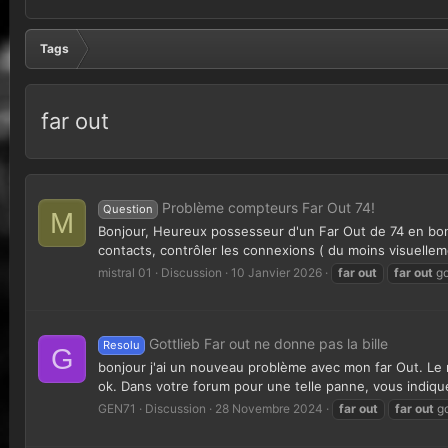
Tags
far out
Problème compteurs Far Out 74!
Question
M
Bonjour, Heureux possesseur d'un Far Out de 74 en bon é
contacts, contrôler les connexions ( du moins visuelleme
mistral 01
Discussion
10 Janvier 2026
far
out
far
out
go
Gottlieb Far out ne donne pas la bille
Resolu
G
bonjour j'ai un nouveau problème avec mon far Out. Le rese
ok. Dans votre forum pour une telle panne, vous indiquez q
GEN71
Discussion
28 Novembre 2024
far
out
far
out
go