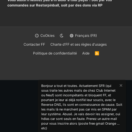
commandes sur Restorpinball, soit par des dons via RP
CoOkies
Français (FR)
Contacter FF
Charte d'FF et ses règles d'usages
Politique de confidentialité
Aide
R
S
S
Bonjour a tout et toutes. Actuelement SFR (qui
sous traite les autres mails de chez Club Internet
ou Neuf) sont incompétants et bloquent FF, et
pourtant je leur ai déjà notifié leur soucis, avec le
Reverse DNS, ils sont en connaissance de cause. Soit
les mails là ne marchent pas car mis en SPAM par
leur système. Abusé. Je vais devoir les assigner, oui
hélas car sont seuls en faute. Prenez un autre mail
pour vous inscrire alors (poste free gmail Orange ...
etc)