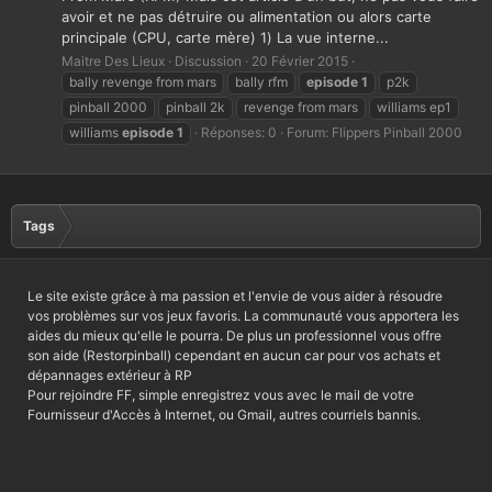
avoir et ne pas détruire ou alimentation ou alors carte
principale (CPU, carte mère) 1) La vue interne...
Maitre Des Lieux
Discussion
20 Février 2015
bally revenge from mars
bally rfm
episode
1
p2k
pinball 2000
pinball 2k
revenge from mars
williams ep1
williams
episode
1
Réponses: 0
Forum:
Flippers Pinball 2000
Tags
Le site existe grâce à ma passion et l'envie de vous aider à résoudre
vos problèmes sur vos jeux favoris. La communauté vous apportera les
aides du mieux qu'elle le pourra. De plus un professionnel vous offre
son aide (Restorpinball) cependant en aucun car pour vos achats et
dépannages extérieur à RP
Pour rejoindre FF, simple enregistrez vous avec le mail de votre
Fournisseur d'Accès à Internet, ou Gmail, autres courriels bannis.