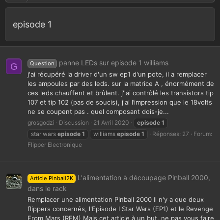
episode 1
panne LEDs sur episode 1 williams
Question
G
j'ai récupéré la driver d'un sw ep1 d'un pote, il a remplacer
les ampoules par des leds. sur la matrice A , énormément de
ces leds chauffent et brûlent. j''ai contrôlé les transistors tip
107 et tip 102 (pas de soucis), j'ai l’impression que le 18volts
ne se coupent pas . quel composant dois-je...
grosgodzi
Discussion
21 Avril 2020
episode
1
star wars
episode
1
williams
episode
1
Réponses: 27
Forum:
Flipper Electronique
L'alimentation à découpage Pinball 2000,
Article Pinball2K
dans le rack
Remplacer une alimentation Pinball 2000 Il n'y a que deux
flippers concernés, l'Episode I Star Wars (EP1) et le Revenge
From Mars (RFM) Mais cet article à un but, ne pas vous faire