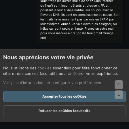
sous traite les autres mails de chez Club Internet
ou Neuf) sont incompétants et bloquent FF, et
pourtant je leur ai déjà notifié leur soucis, avec le
Reverse DNS, ils sont en connaissance de cause. Soit
les mails là ne marchent pas car mis en SPAM par
leur système. Abusé. Je vais devoir les assigner, oui
hélas car sont seuls en faute. Prenez un autre mail
pour vous inscrire alors (poste free gmail Orange ...
etc)
Nous apprécions votre vie privée
Nous utilisons des
cookies
essentiels pour faire fonctionner ce
site, et des cookies facultatifs pour améliorer votre expérience.
Voir plus d'informations et configurer vos préférences
Haut
Bas
Accepter tous les coOkies
Refuser les coOkies facultatifs
Forums
Quoi De Neuf ?
Connexion
S'inscrire
Rechercher