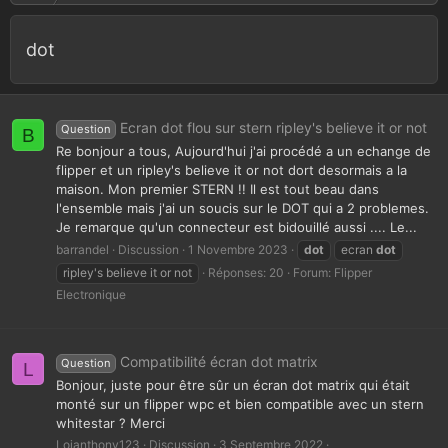
dot
Ecran dot flou sur stern ripley's believe it or not
Question
B
Re bonjour a tous, Aujourd'hui j'ai procédé a un echange de
flipper et un ripley's believe it or not dort desormais a la
maison. Mon premier STERN !! Il est tout beau dans
l'ensemble mais j'ai un soucis sur le DOT qui a 2 problemes.
Je remarque qu'un connecteur est bidouillé aussi .... Le...
barrandel
Discussion
1 Novembre 2023
dot
ecran
dot
ripley's believe it or not
Réponses: 20
Forum:
Flipper
Electronique
Compatibilité écran dot matrix
Question
L
Bonjour, juste pour être sûr un écran dot matrix qui était
monté sur un flipper wpc et bien compatible avec un stern
whitestar ? Merci
Loianthony123
Discussion
3 Septembre 2022