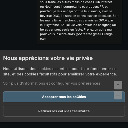
sous traite les autres mails de chez Club Internet
ou Neuf) sont incompétants et bloquent FF, et
pourtant je leur ai déjà notifié leur soucis, avec le
Reverse DNS, ils sont en connaissance de cause. Soit
les mails là ne marchent pas car mis en SPAM par
leur système. Abusé. Je vais devoir les assigner, oui
hélas car sont seuls en faute. Prenez un autre mail
pour vous inscrire alors (poste free gmail Orange ...
etc)
Nous apprécions votre vie privée
Nous utilisons des
cookies
essentiels pour faire fonctionner ce
site, et des cookies facultatifs pour améliorer votre expérience.
Voir plus d'informations et configurer vos préférences
Haut
Bas
Accepter tous les coOkies
Refuser les coOkies facultatifs
Forums
Quoi De Neuf ?
Connexion
S'inscrire
Rechercher