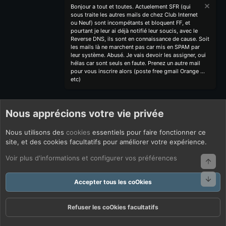
Bonjour a tout et toutes. Actuelement SFR (qui
sous traite les autres mails de chez Club Internet
ou Neuf) sont incompétants et bloquent FF, et
pourtant je leur ai déjà notifié leur soucis, avec le
Reverse DNS, ils sont en connaissance de cause. Soit
les mails là ne marchent pas car mis en SPAM par
leur système. Abusé. Je vais devoir les assigner, oui
hélas car sont seuls en faute. Prenez un autre mail
pour vous inscrire alors (poste free gmail Orange ...
etc)
Nous apprécions votre vie privée
Nous utilisons des
cookies
essentiels pour faire fonctionner ce
site, et des cookies facultatifs pour améliorer votre expérience.
Voir plus d'informations et configurer vos préférences
Haut
Bas
Accepter tous les coOkies
Refuser les coOkies facultatifs
Forums
Quoi De Neuf ?
Connexion
S'inscrire
Rechercher