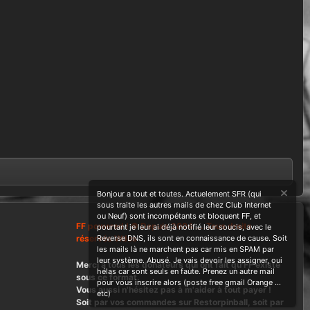
Bonjour a tout et toutes. Actuelement SFR (qui
sous traite les autres mails de chez Club Internet
ou Neuf) sont incompétants et bloquent FF, et
FF powered ! © Depuis 2004 ....Tous droits
pourtant je leur ai déjà notifié leur soucis, avec le
réservés Wdes
Reverse DNS, ils sont en connaissance de cause. Soit
les mails là ne marchent pas car mis en SPAM par
leur système. Abusé. Je vais devoir les assigner, oui
Merci à tous les donateurs qui ont fait qu'FF existe
hélas car sont seuls en faute. Prenez un autre mail
sous ce format.
pour vous inscrire alors (poste free gmail Orange ...
Vous aussi n'hésitez pas à m'aider à tout payer !
etc)
Soit par vos commandes sur Restorpinball, soit par