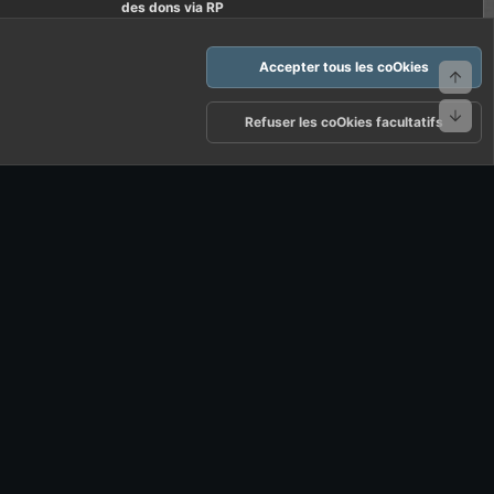
des dons via RP
Accepter tous les coOkies
Haut
Bas
arte d'FF et ses règles d'usages
Politique de confidentialité
Aide
Refuser les coOkies facultatifs
R
S
S