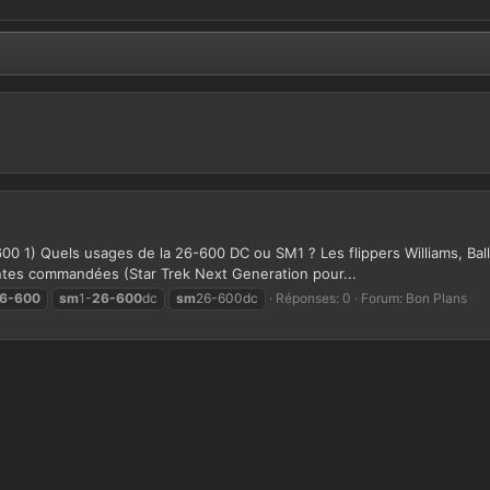
1) Quels usages de la 26-600 DC ou SM1 ? Les flippers Williams, Bally
antes commandées (Star Trek Next Generation pour...
6-600
sm
1-
26-600
dc
sm
26-600dc
Réponses: 0
Forum:
Bon Plans