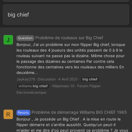
big chief
Problème de rouleaux sur Big Chief
Question
J
Bonjour, J'ai un problème sur mon flipper Big chief, lorsque
les rouleaux des 4 joueurs des unités passent de 0 à 9 le
rouleau suivant ne passe pas la dizaine. Même chose pour
le passage des dizaines au centaines Par contre cela
fonctionne des centaines vers les rouleaux des milliers En
deuxième...
Jaykay276
Discussion
4 Avril 2021
big
chief
williams
big
chief
Réponses: 10
Forum:
Flipper
Electromécanique
Problème de démarrage Williams BIG CHIEF 1965
Resolu
R
Bonjour , Je possède un Big Chief . A la mise en route le
flipper démarre et s'arrête aussitôt. Quelqu'un peut-il
m'aider et me dire d'où peut provenir ce problème ? Je vous