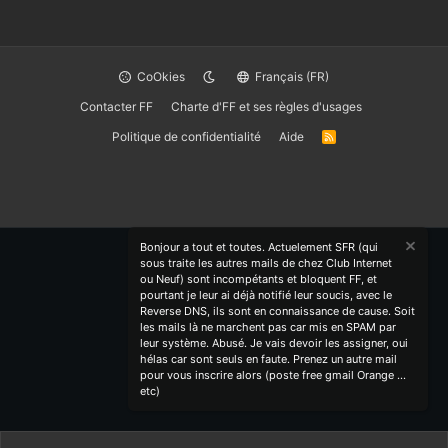
CoOkies
Français (FR)
Contacter FF
Charte d'FF et ses règles d'usages
Politique de confidentialité
Aide
R
S
S
Bonjour a tout et toutes. Actuelement SFR (qui
sous traite les autres mails de chez Club Internet
ou Neuf) sont incompétants et bloquent FF, et
pourtant je leur ai déjà notifié leur soucis, avec le
Reverse DNS, ils sont en connaissance de cause. Soit
les mails là ne marchent pas car mis en SPAM par
leur système. Abusé. Je vais devoir les assigner, oui
hélas car sont seuls en faute. Prenez un autre mail
pour vous inscrire alors (poste free gmail Orange ...
etc)