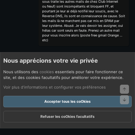
sous traite les autres mails de chez Club Internet
ou Neuf) sont incompétants et bloquent FF, et
pourtant je leur ai déjà notifié leur soucis, avec le
Reverse DNS, ils sont en connaissance de cause. Soit
les mails là ne marchent pas car mis en SPAM par
leur système. Abusé. Je vais devoir les assigner, oui
hélas car sont seuls en faute. Prenez un autre mail
pour vous inscrire alors (poste free gmail Orange ...
etc)
Nous apprécions votre vie privée
Nous utilisons des
cookies
essentiels pour faire fonctionner ce
site, et des cookies facultatifs pour améliorer votre expérience.
Voir plus d'informations et configurer vos préférences
Haut
Bas
Accepter tous les coOkies
Refuser les coOkies facultatifs
Forums
Quoi De Neuf ?
Connexion
S'inscrire
Rechercher