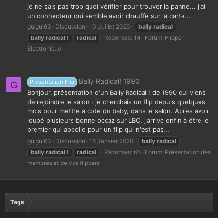
je ne sais pas trop quoi vérifier pour trouver la panne... j'ai
un connecteur qui semble avoir chauffé sur la carte...
guigui63
Discussion
10 Juillet 2020
bally
radical
bally
radical
!
radical
Réponses: 14
Forum:
Flipper
Electronique
Bally Radical! 1990
Presentation Flip
G
Bonjour, présentation d'un Bally Radical ! de 1990 qui viens
de rejoindre le salon : je cherchais un flip depuis quelques
mois pour mettre à coté du baby, dans le salon. Après avoir
loupé plusieurs bonne occaz sur LBC, j'arrive enfin à être le
premier qui appelle pour un flip qui n'est pas...
guigui63
Discussion
16 Janvier 2020
bally
radical
bally
radical
!
radical
Réponses: 65
Forum:
Présentation des
membres et de vos flippers
Tags