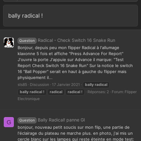
bally radical !
Radical - Check Switch 16 Snake Run
Question
Bonjour, depuis peu mon flipper Radical à l'allumage
klaxonne 5 fois et affiche "Press Advance For Report"
J'ouvre la porte J'appuie sur Advance il marque: "Test
Report Check Switch 16 Snake Run" Sur la notice le switch
16 "Ball Popper" serait en haut à gauche du flipper mais
physiquement il...
sts85
Discussion
17 Janvier 2021
bally
radical
bally
radical
!
radical
radical
!
Réponses: 2
Forum:
Flipper
Electronique
Bally Radical! panne GI
Question
G
bonjour, nouveau petit soucis sur mon flip, une partie de
l'éclairage du plateau ne marche plus. en photo, j'ai mis un
cercle blanc sur les lampes qui reste éteinte en mode test: