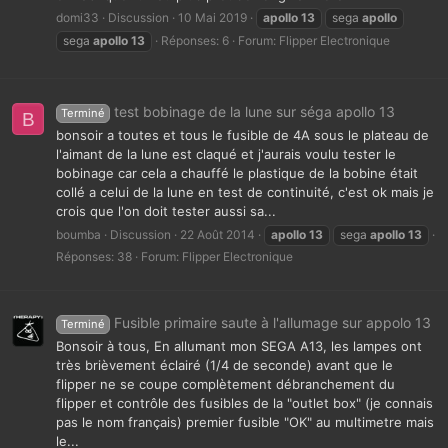
domi33
Discussion
10 Mai 2019
apollo
13
sega
apollo
sega
apollo
13
Réponses: 6
Forum:
Flipper Electronique
test bobinage de la lune sur séga apollo 13
Terminé
B
bonsoir a toutes et tous le fusible de 4A sous le plateau de
l'aimant de la lune est claqué et j'aurais voulu tester le
bobinage car cela a chauffé le plastique de la bobine était
collé a celui de la lune en test de continuité, c'est ok mais je
crois que l'on doit tester aussi sa...
boumba
Discussion
22 Août 2014
apollo
13
sega
apollo
13
Réponses: 38
Forum:
Flipper Electronique
Fusible primaire saute à l'allumage sur appolo 13
Terminé
Bonsoir à tous, En allumant mon SEGA A13, les lampes ont
très brièvement éclairé (1/4 de seconde) avant que le
flipper ne se coupe complètement débranchement du
flipper et contrôle des fusibles de la "outlet box" (je connais
pas le nom français) premier fusible "OK" au multimetre mais
le...