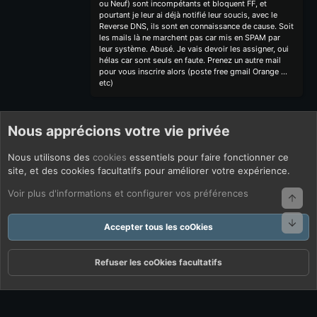
ou Neuf) sont incompétants et bloquent FF, et
pourtant je leur ai déjà notifié leur soucis, avec le
Reverse DNS, ils sont en connaissance de cause. Soit
les mails là ne marchent pas car mis en SPAM par
leur système. Abusé. Je vais devoir les assigner, oui
hélas car sont seuls en faute. Prenez un autre mail
pour vous inscrire alors (poste free gmail Orange ...
etc)
Nous apprécions votre vie privée
Nous utilisons des
cookies
essentiels pour faire fonctionner ce
site, et des cookies facultatifs pour améliorer votre expérience.
Voir plus d'informations et configurer vos préférences
Haut
Bas
Accepter tous les coOkies
Refuser les coOkies facultatifs
Forums
Quoi De Neuf ?
Connexion
S'inscrire
Rechercher