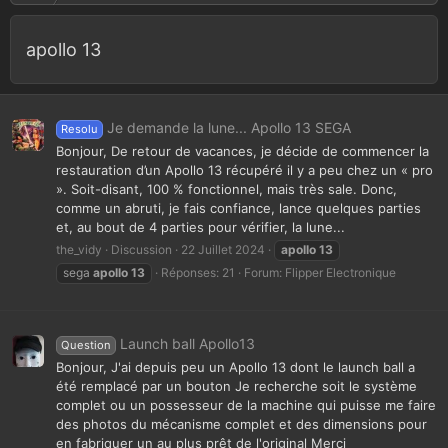
apollo 13
Je demande la lune... Apollo 13 SEGA
Resolu
Bonjour, De retour de vacances, je décide de commencer la
restauration d’un Apollo 13 récupéré il y a peu chez un « pro
». Soit-disant, 100 % fonctionnel, mais très sale. Donc,
comme un abruti, je fais confiance, lance quelques parties
et, au bout de 4 parties pour vérifier, la lune...
the_vidy
Discussion
22 Juillet 2024
apollo
13
sega
apollo
13
Réponses: 21
Forum:
Flipper Electronique
Launch ball Apollo13
Question
Bonjour, J'ai depuis peu un Apollo 13 dont le launch ball a
été remplacé par un bouton Je recherche soit le système
complet ou un possesseur de la machine qui puisse me faire
des photos du mécanisme complet et des dimensions pour
en fabriquer un au plus prêt de l'original Merci