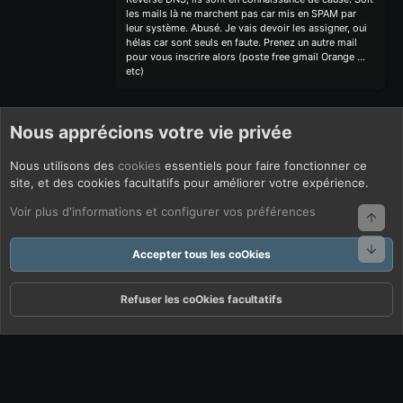
les mails là ne marchent pas car mis en SPAM par
leur système. Abusé. Je vais devoir les assigner, oui
hélas car sont seuls en faute. Prenez un autre mail
pour vous inscrire alors (poste free gmail Orange ...
etc)
Nous apprécions votre vie privée
Nous utilisons des
cookies
essentiels pour faire fonctionner ce
site, et des cookies facultatifs pour améliorer votre expérience.
Voir plus d'informations et configurer vos préférences
Haut
Bas
Accepter tous les coOkies
Refuser les coOkies facultatifs
Forums
Quoi De Neuf ?
Connexion
S'inscrire
Rechercher