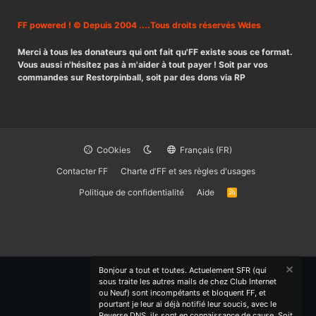
FF powered ! © Depuis 2004 ....Tous droits réservés Wdes
Merci à tous les donateurs qui ont fait qu'FF existe sous ce format.
Vous aussi n'hésitez pas à m'aider à tout payer ! Soit par vos
commandes sur Restorpinball, soit par des dons via RP
CoOkies
Français (FR)
Contacter FF
Charte d'FF et ses règles d'usages
Politique de confidentialité
Aide
R
S
S
Bonjour a tout et toutes. Actuelement SFR (qui
sous traite les autres mails de chez Club Internet
ou Neuf) sont incompétants et bloquent FF, et
pourtant je leur ai déjà notifié leur soucis, avec le
Reverse DNS, ils sont en connaissance de cause. Soit