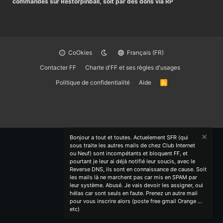
commandes sur Restorpinball, soit par des dons via RP
CoOkies
Français (FR)
Contacter FF
Charte d'FF et ses règles d'usages
Politique de confidentialité
Aide
R
S
S
Bonjour a tout et toutes. Actuelement SFR (qui
sous traite les autres mails de chez Club Internet
ou Neuf) sont incompétants et bloquent FF, et
pourtant je leur ai déjà notifié leur soucis, avec le
Reverse DNS, ils sont en connaissance de cause. Soit
les mails là ne marchent pas car mis en SPAM par
leur système. Abusé. Je vais devoir les assigner, oui
hélas car sont seuls en faute. Prenez un autre mail
pour vous inscrire alors (poste free gmail Orange ...
etc)