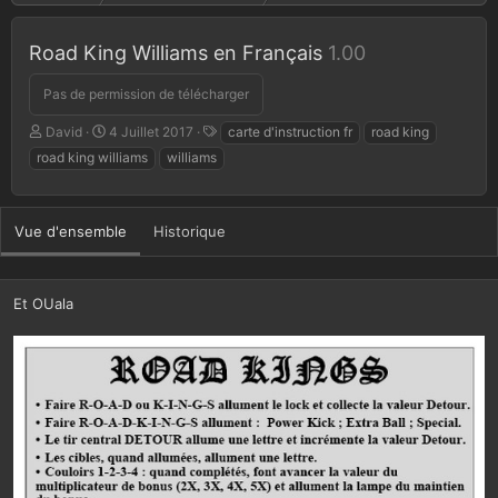
Road King Williams en Français
1.00
Pas de permission de télécharger
A
D
T
David
4 Juillet 2017
carte d'instruction fr
road king
u
a
a
road king williams
williams
t
t
g
e
e
s
u
d
r
e
Vue d'ensemble
Historique
c
r
é
Et OUala
a
t
i
o
n