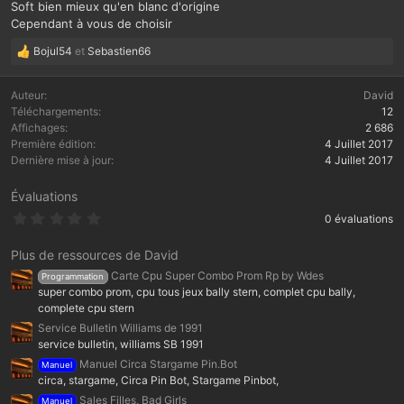
Soft bien mieux qu'en blanc d'origine
Cependant à vous de choisir
Bojul54
et
Sebastien66
L
e
s
Auteur
David
r
Téléchargements
12
é
Affichages
2 686
a
Première édition
4 Juillet 2017
c
Dernière mise à jour
4 Juillet 2017
t
i
Évaluations
o
0
0 évaluations
n
.
s
0
:
0
Plus de ressources de David
é
Carte Cpu Super Combo Prom Rp by Wdes
Programmation
t
o
super combo prom, cpu tous jeux bally stern, complet cpu bally,
i
complete cpu stern
l
Service Bulletin Williams de 1991
e
(
service bulletin, williams SB 1991
s
Manuel Circa Stargame Pin.Bot
Manuel
)
circa, stargame, Circa Pin Bot, Stargame Pinbot,
Sales Filles, Bad Girls
Manuel