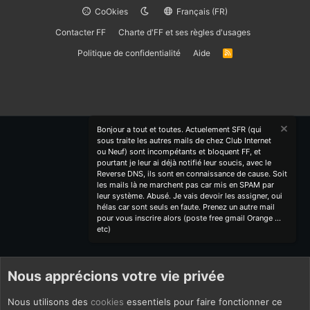
CoOkies
Français (FR)
Contacter FF
Charte d'FF et ses règles d'usages
Politique de confidentialité
Aide
R
S
S
Bonjour a tout et toutes. Actuelement SFR (qui
sous traite les autres mails de chez Club Internet
ou Neuf) sont incompétants et bloquent FF, et
pourtant je leur ai déjà notifié leur soucis, avec le
Reverse DNS, ils sont en connaissance de cause. Soit
les mails là ne marchent pas car mis en SPAM par
leur système. Abusé. Je vais devoir les assigner, oui
hélas car sont seuls en faute. Prenez un autre mail
pour vous inscrire alors (poste free gmail Orange ...
etc)
Nous apprécions votre vie privée
Nous utilisons des
cookies
essentiels pour faire fonctionner ce