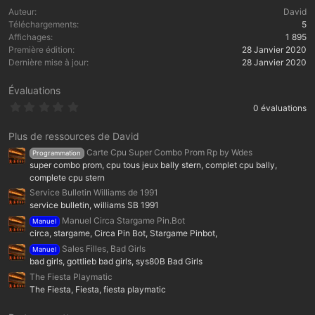
Auteur
David
Téléchargements
5
Affichages
1 895
Première édition
28 Janvier 2020
Dernière mise à jour
28 Janvier 2020
Évaluations
0
0 évaluations
.
0
0
Plus de ressources de David
é
Carte Cpu Super Combo Prom Rp by Wdes
Programmation
t
o
super combo prom, cpu tous jeux bally stern, complet cpu bally,
i
complete cpu stern
l
Service Bulletin Williams de 1991
e
(
service bulletin, williams SB 1991
s
Manuel Circa Stargame Pin.Bot
Manuel
)
circa, stargame, Circa Pin Bot, Stargame Pinbot,
Sales Filles, Bad Girls
Manuel
bad girls, gottlieb bad girls, sys80B Bad Girls
The Fiesta Playmatic
The Fiesta, Fiesta, fiesta playmatic