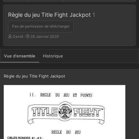
Règle du jeu Title Fight Jackpot
1
Pas de permission de télécharger
A
D
David
28 Janvier 2020
u
a
t
t
e
e
Vue d'ensemble
Historique
u
d
r
e
c
r
Règle du jeu Title Fight Jackpot
é
a
t
i
o
n