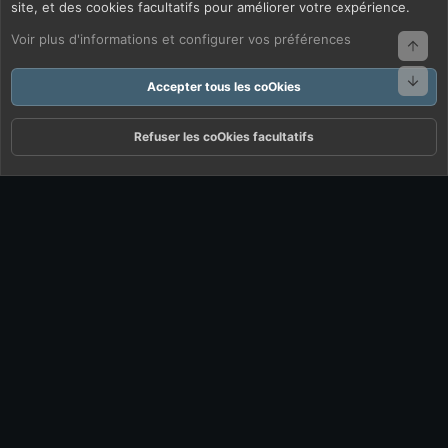
site, et des cookies facultatifs pour améliorer votre expérience.
Voir plus d'informations et configurer vos préférences
Haut
Bas
Accepter tous les coOkies
Refuser les coOkies facultatifs
Forums
Quoi De Neuf ?
Connexion
S'inscrire
Rechercher