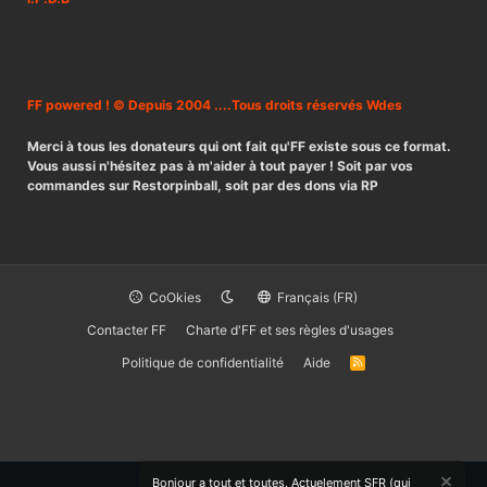
FF powered ! © Depuis 2004 ....Tous droits réservés Wdes
Merci à tous les donateurs qui ont fait qu'FF existe sous ce format.
Vous aussi n'hésitez pas à m'aider à tout payer ! Soit par vos
commandes sur Restorpinball, soit par des dons via RP
CoOkies
Français (FR)
Contacter FF
Charte d'FF et ses règles d'usages
Politique de confidentialité
Aide
R
S
S
Bonjour a tout et toutes. Actuelement SFR (qui