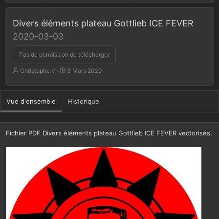
Divers éléments plateau Gottlieb ICE FEVER
2020-03-03
Pas de permission de télécharger
A
D
Christophe.V
3 Mars 2020
u
a
t
t
e
e
Vue d'ensemble
Historique
u
d
r
e
c
r
Fichier PDF Divers éléments plateau Gottlieb ICE FEVER vectorisés.
é
a
t
i
o
n