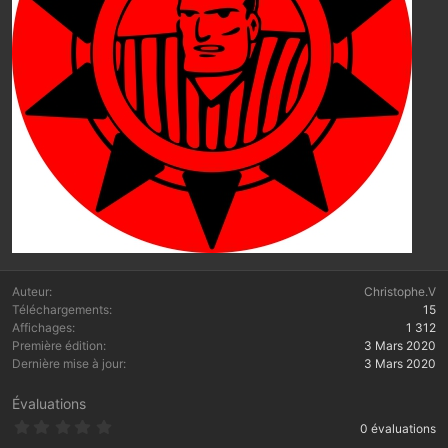
Auteur
Christophe.V
Téléchargements
15
Affichages
1 312
Première édition
3 Mars 2020
Dernière mise à jour
3 Mars 2020
Évaluations
0
0 évaluations
.