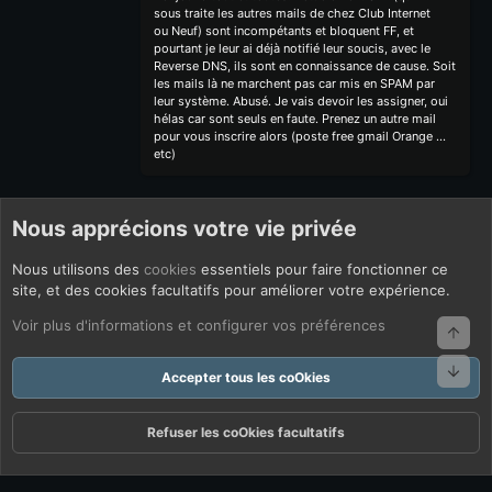
sous traite les autres mails de chez Club Internet
ou Neuf) sont incompétants et bloquent FF, et
pourtant je leur ai déjà notifié leur soucis, avec le
Reverse DNS, ils sont en connaissance de cause. Soit
les mails là ne marchent pas car mis en SPAM par
leur système. Abusé. Je vais devoir les assigner, oui
hélas car sont seuls en faute. Prenez un autre mail
pour vous inscrire alors (poste free gmail Orange ...
etc)
Nous apprécions votre vie privée
Nous utilisons des
cookies
essentiels pour faire fonctionner ce
site, et des cookies facultatifs pour améliorer votre expérience.
Voir plus d'informations et configurer vos préférences
Haut
Bas
Accepter tous les coOkies
Refuser les coOkies facultatifs
Forums
Quoi De Neuf ?
Connexion
S'inscrire
Rechercher