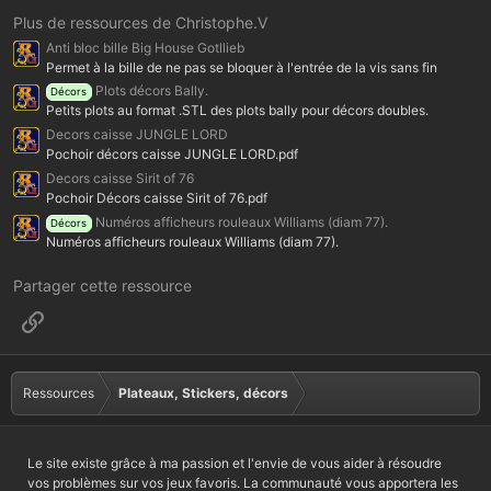
0
0
Plus de ressources de Christophe.V
é
Anti bloc bille Big House Gotllieb
t
o
Permet à la bille de ne pas se bloquer à l'entrée de la vis sans fin
i
Plots décors Bally.
Décors
l
Petits plots au format .STL des plots bally pour décors doubles.
e
(
Decors caisse JUNGLE LORD
s
Pochoir décors caisse JUNGLE LORD.pdf
)
Decors caisse Sirit of 76
Pochoir Décors caisse Sirit of 76.pdf
Numéros afficheurs rouleaux Williams (diam 77).
Décors
Numéros afficheurs rouleaux Williams (diam 77).
Partager cette ressource
Lien
Ressources
Plateaux, Stickers, décors
Le site existe grâce à ma passion et l'envie de vous aider à résoudre
vos problèmes sur vos jeux favoris. La communauté vous apportera les