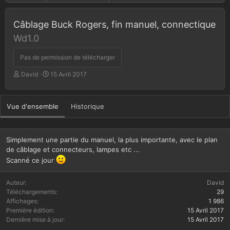
Câblage Buck Rogers, fin manuel, connectique
Wd1.0
Pas de permission de télécharger
A
D
David
15 Avril 2017
u
a
t
t
e
e
Vue d'ensemble
Historique
u
d
r
e
c
r
Simplement une partie du manuel, la plus importante, avec le plan
é
de câblage et connecteurs, lampes etc ...
a
Scanné ce jour
t
i
Auteur
David
o
Téléchargements
29
n
Affichages
1 986
Première édition
15 Avril 2017
Dernière mise à jour
15 Avril 2017