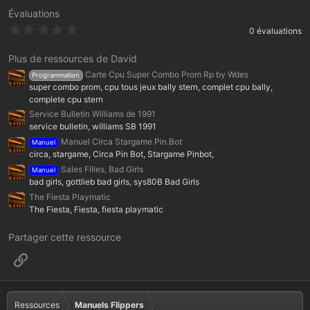
Évaluations
0
0 évaluations
.
0
0
Plus de ressources de David
é
Carte Cpu Super Combo Prom Rp by Wdes
Programmation
t
o
super combo prom, cpu tous jeux bally stern, complet cpu bally,
i
complete cpu stern
l
Service Bulletin Williams de 1991
e
(
service bulletin, williams SB 1991
s
Manuel Circa Stargame Pin.Bot
Manuel
)
circa, stargame, Circa Pin Bot, Stargame Pinbot,
Sales Filles, Bad Girls
Manuel
bad girls, gottlieb bad girls, sys80B Bad Girls
The Fiesta Playmatic
The Fiesta, Fiesta, fiesta playmatic
Partager cette ressource
Lien
Ressources
Manuels Flippers