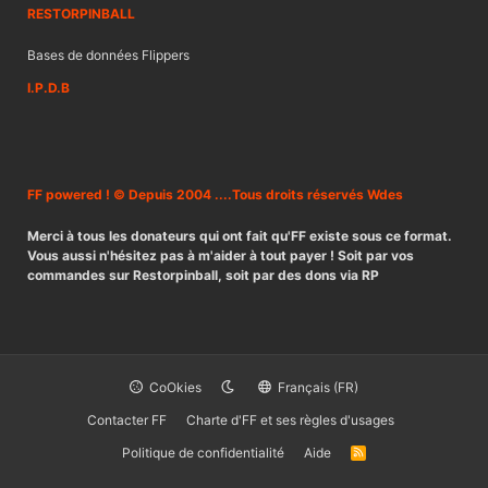
RESTORPINBALL
Bases de données Flippers
I.P.D.B
FF powered ! © Depuis 2004 ....Tous droits réservés Wdes
Merci à tous les donateurs qui ont fait qu'FF existe sous ce format.
Vous aussi n'hésitez pas à m'aider à tout payer ! Soit par vos
commandes sur Restorpinball, soit par des dons via RP
CoOkies
Français (FR)
Contacter FF
Charte d'FF et ses règles d'usages
Politique de confidentialité
Aide
R
S
S