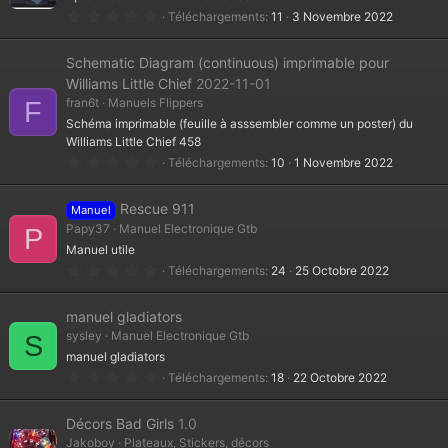
l
0
Téléchargements
11
3 Novembre 2022
e
.
(
0
s
0
Schematic Diagram (continuous) imprimable pour
)
é
t
Williams Little Chief
2022-11-01
o
fran6t
Manuels Flippers
F
i
l
Schéma imprimable (feuille à asssembler comme un poster) du
e
Williams Little Chief 458
(
s
0
Téléchargements
10
1 Novembre 2022
)
.
0
0
Rescue 911
Manuel
é
t
Papy37
Manuel Electronique Gtb
P
o
Manuel utile
i
l
0
Téléchargements
24
25 Octobre 2022
e
.
(
0
s
0
manuel gladiators
)
é
t
sysley
Manuel Electronique Gtb
S
o
manuel gladiators
i
l
0
Téléchargements
18
22 Octobre 2022
e
.
(
0
s
0
Décors Bad Girls
1.0
)
é
t
Jakoboy
Plateaux, Stickers, décors