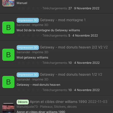
o
Manuel
i
l
0
Téléchargements
27
9 Novembre 2022
e
.
(
0
s
0
Getaway - mod montagne
1
)
Impression 3D
é
t
barrandel
Imprime 3D
B
o
Mod 3d de la montagne du Getaway williams
i
l
0
Téléchargements
5
4 Novembre 2022
e
.
(
0
s
0
Getaway - mod donuts heaven 2/2 V2
V2
)
Impression 3D
é
t
barrandel
Imprime 3D
B
o
Mod getaway williams
i
l
0
Téléchargements
10
4 Novembre 2022
e
.
(
0
s
0
Getaway - mod donuts heaven 1/2
V2
)
Impression 3D
é
t
barrandel
Imprime 3D
B
o
Getaway - mod donuts heaven
i
l
0
Téléchargements
10
4 Novembre 2022
e
.
(
0
s
0
Apron et cibles diner williams 1990
2022-11-03
)
Décors
é
t
Manulejuste73
Plateaux, Stickers, décors
o
Apron et cibles diner williams 1990
i