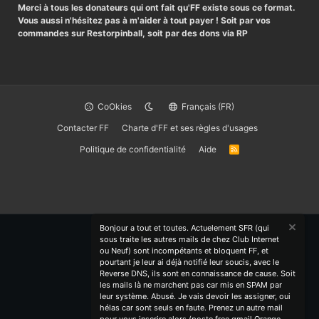
Merci à tous les donateurs qui ont fait qu'FF existe sous ce format.
Vous aussi n'hésitez pas à m'aider à tout payer ! Soit par vos
commandes sur Restorpinball, soit par des dons via RP
CoOkies
Français (FR)
Contacter FF
Charte d'FF et ses règles d'usages
Politique de confidentialité
Aide
R
S
S
Bonjour a tout et toutes. Actuelement SFR (qui
sous traite les autres mails de chez Club Internet
ou Neuf) sont incompétants et bloquent FF, et
pourtant je leur ai déjà notifié leur soucis, avec le
Reverse DNS, ils sont en connaissance de cause. Soit
les mails là ne marchent pas car mis en SPAM par
leur système. Abusé. Je vais devoir les assigner, oui
hélas car sont seuls en faute. Prenez un autre mail