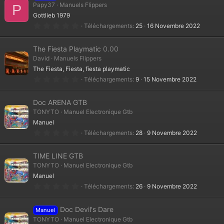
t
Papy37
Manuels Flippers
P
o
Gottlieb 1979
i
l
0
Téléchargements
25
16 Novembre 2022
e
.
(
0
s
0
The Fiesta Playmatic
0.00
)
é
t
David
Manuels Flippers
o
The Fiesta, Fiesta, fiesta playmatic
i
l
0
Téléchargements
9
15 Novembre 2022
e
.
(
0
s
0
Doc ARENA GTB
)
é
t
TONYTO
Manuel Electronique Gtb
o
Manuel
i
l
0
Téléchargements
28
9 Novembre 2022
e
.
(
0
s
0
TIME LINE GTB
)
é
t
TONYTO
Manuel Electronique Gtb
o
Manuel
i
l
0
Téléchargements
26
9 Novembre 2022
e
.
(
0
s
0
Doc Devil's Dare
)
Manuel
é
t
TONYTO
Manuel Electronique Gtb