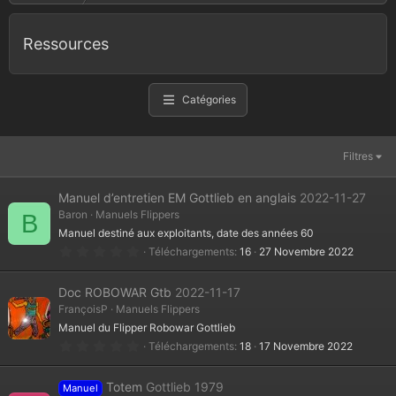
Ressources
Catégories
Filtres
Manuel d’entretien EM Gottlieb en anglais
2022-11-27
Baron
Manuels Flippers
B
Manuel destiné aux exploitants, date des années 60
0
Téléchargements
16
27 Novembre 2022
.
0
0
Doc ROBOWAR Gtb
2022-11-17
é
t
FrançoisP
Manuels Flippers
o
Manuel du Flipper Robowar Gottlieb
i
l
0
Téléchargements
18
17 Novembre 2022
e
.
(
0
s
0
Totem
Gottlieb 1979
)
Manuel
é