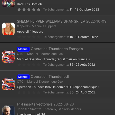
o
Bad Girls Gottlieb
i
l
5
Téléchargements
11
13 Octobre 2022
e
.
(
0
s
0
SHEMA FLIPPER WILLIAMS SHANGRI LA
2022-10-09
)
é
t
flipper95
Manuels Flippers
o
Appareil 4 joueurs
i
l
0
Téléchargements
10
9 Octobre 2022
e
.
(
0
s
0
Operation Thunder en Français
)
Manuel
é
t
OT01
Manuel Electronique Gtb
o
Manuel Operation Thunder, réduit mais en Français !
i
l
0
Téléchargements
35
25 Août 2022
e
.
(
0
s
0
Operation Thunder.pdf
)
Manuel
é
t
OT01
Manuel Electronique Gtb
o
Operation Thunder 1992, le dernier GTB alphanumérique !
i
l
0
Téléchargements
30
24 Août 2022
e
.
(
0
s
0
F14 inserts vectoriels
2022-08-23
)
é
t
Jean flip Smettre
Plateaux, Stickers, décors
o
inserts vectoriel f14