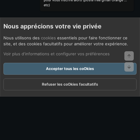
pour vous inscrire alors (poste free gmail Orange ...
etc)
Nous apprécions votre vie privée
Nous utilisons des
cookies
essentiels pour faire fonctionner ce
site, et des cookies facultatifs pour améliorer votre expérience.
Voir plus d'informations et configurer vos préférences
Haut
Bas
Accepter tous les coOkies
Refuser les coOkies facultatifs
Forums
Quoi De Neuf ?
Connexion
S'inscrire
Rechercher