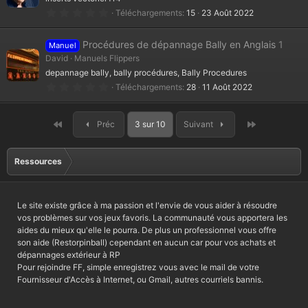
i
l
0
Téléchargements
15
23 Août 2022
e
.
(
0
s
0
Procédures de dépannage Bally en Anglais
1
)
Manuel
é
t
David
Manuels Flippers
o
depannage bally, bally procédures, Bally Procedures
i
l
0
Téléchargements
28
11 Août 2022
e
.
(
0
s
0
)
é
Premier
Dernier
Préc
3 sur 10
Suivant
t
o
i
l
Ressources
e
(
s
)
Le site existe grâce à ma passion et l'envie de vous aider à résoudre
vos problèmes sur vos jeux favoris. La communauté vous apportera les
aides du mieux qu'elle le pourra. De plus un professionnel vous offre
son aide (Restorpinball) cependant en aucun car pour vos achats et
dépannages extérieur à RP
Pour rejoindre FF, simple enregistrez vous avec le mail de votre
Fournisseur d'Accès à Internet, ou Gmail, autres courriels bannis.