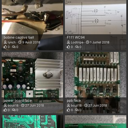
bobine captive ball
F111 WC94
lynch
9 Août 2018
Lodtripe
1 Juillet 2018
0
0
0
0
power board face
ppb face
bouli18
27 Juin 2018
bouli18
27 Juin 2018
0
0
0
0