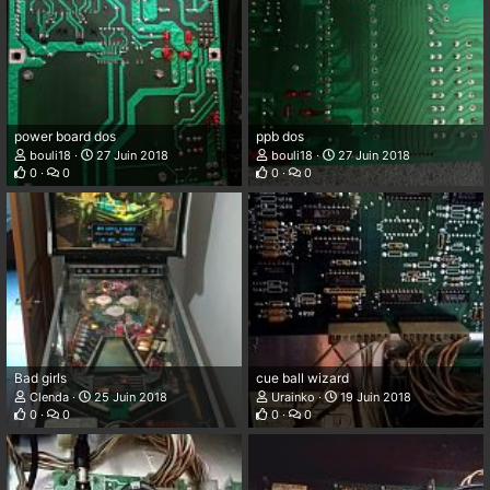
power board dos
ppb dos
bouli18
27 Juin 2018
bouli18
27 Juin 2018
0
0
0
0
Bad girls
cue ball wizard
Clenda
25 Juin 2018
Urainko
19 Juin 2018
0
0
0
0