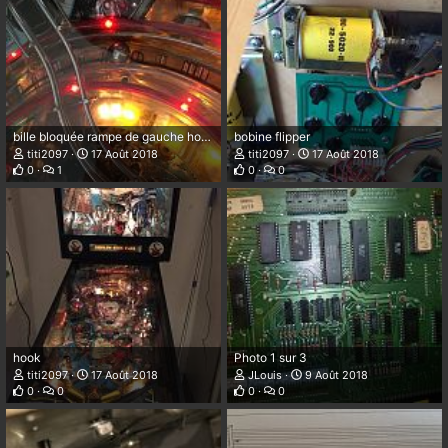
bille bloquée rampe de gauche hook ( zoom )
bobine flipper
titi2097
17 Août 2018
titi2097
17 Août 2018
0
1
0
0
hook
Photo 1 sur 3
titi2097
17 Août 2018
JLouis
9 Août 2018
0
0
0
0