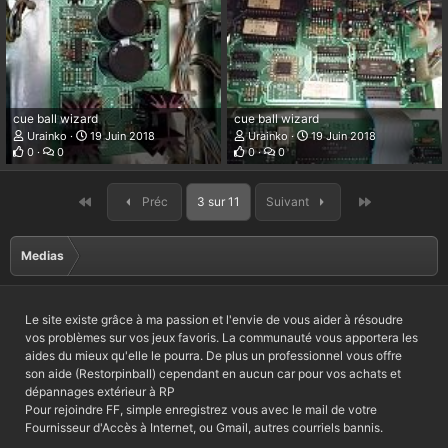
cue ball wizard
cue ball wizard
Urainko
19 Juin 2018
Urainko
19 Juin 2018
0
0
0
0
Premier
Dernier
Préc
3 sur 11
Suivant
Medias
Le site existe grâce à ma passion et l'envie de vous aider à résoudre
vos problèmes sur vos jeux favoris. La communauté vous apportera les
aides du mieux qu'elle le pourra. De plus un professionnel vous offre
son aide (Restorpinball) cependant en aucun car pour vos achats et
dépannages extérieur à RP
Pour rejoindre FF, simple enregistrez vous avec le mail de votre
Fournisseur d'Accès à Internet, ou Gmail, autres courriels bannis.