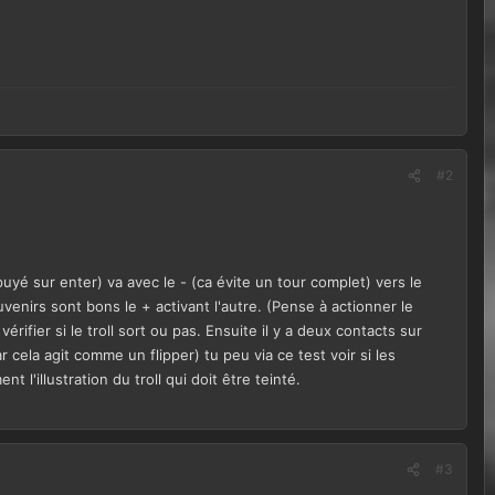
#2
uyé sur enter) va avec le - (ca évite un tour complet) vers le
venirs sont bons le + activant l'autre. (Pense à actionner le
rifier si le troll sort ou pas. Ensuite il y a deux contacts sur
ar cela agit comme un flipper) tu peu via ce test voir si les
t l'illustration du troll qui doit être teinté.
#3