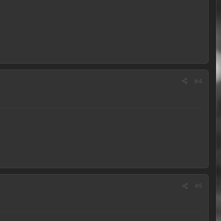
#4
#5