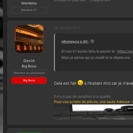
Membres
Membre FF
26 Janvier 2017
nikonesca a dit:
Et non il t'aurais fallu le poster là :
https://w
Mais je pense qu'un modé te le déplacera.
David
.
Big Boos
Membre du personnel
Big Boos
Cela est fait
à l'instant m'ci car je n'a
Il n'y a pas de substitut à la qualité
Pour vos achats de pièces, une seule Adresse -