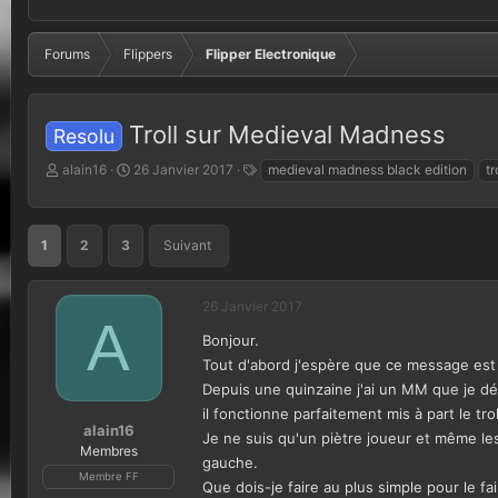
Forums
Flippers
Flipper Electronique
Troll sur Medieval Madness
Resolu
A
D
T
alain16
26 Janvier 2017
medieval madness black edition
t
u
a
a
t
t
g
e
e
s
1
2
3
Suivant
u
d
r
e
d
d
26 Janvier 2017
e
é
A
l
b
Bonjour.
a
u
Tout d'abord j'espère que ce message est a
d
t
i
Depuis une quinzaine j'ai un MM que je déc
s
il fonctionne parfaitement mis à part le tro
c
alain16
Je ne suis qu'un piètre joueur et même les 
u
Membres
gauche.
s
Membre FF
Que dois-je faire au plus simple pour le fair
s