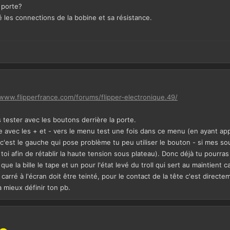
 porte?
é les connections de la bobine et sa résistance.
/www.flipperfrance.com/forums/flipper-electronique.49/
s tester avec les boutons derrière la porte.
le avec les + et - vers le menu test une fois dans ce menu (en ayant app
c'est le gauche qui pose problème tu peu utiliser le bouton - si mes sou
oi afin de rétablir la haute tension sous plateau). Donc déjà tu pourras vé
que la bille le tape et un pour l'état levé du troll qui sert au maintient c
arré à l'écran doit être teinté, pour le contact de la tête c'est directemen
à mieux définir ton pb.