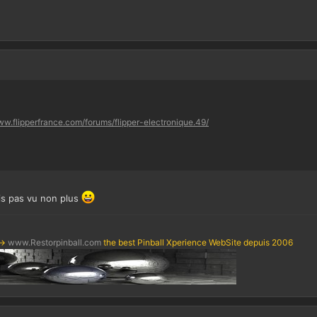
ww.flipperfrance.com/forums/flipper-electronique.49/
vais pas vu non plus
->
www.Restorpinball.com
the best Pinball Xperience WebSite depuis 2006