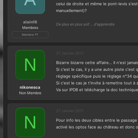
celui de droite et même le pont-levis s'es
manuellement)?
alain16
De plus en plus soif ... d'apprendre
Membres
Membre FF
27 Janvier 2017
N
Bizarre bizarre cette affaire… Il n'est jam
Si c'est le cas, il y a une autre piste c'e
réglage spécifique puis le réglage n°34 qui
Si c'est le cas je t'invite à remettre tout à
nikonesca
Va sur IPDB et télécharge la doc technique 
Non Membre
27 Janvier 2017
N
Pour info les deux cibles entre le passage
activé les optos face au château et donc o