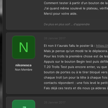
i
Comment tester à partir d'un bouton de la
o
J'ai quand même soulevé le plateau, vérifi
n
Merci pour votre aide.
De plus en plus soif ... d'apprendre
26 Janvier 2017
N
Et non il t'aurais fallu le poster là :
https:/
Mais je pense qu'un modé te le déplacera.
Pour les trolls la première chose est de le
Appuis sur le bouton Begin test puis défil
nikonesca
T.20 Trolls Test puis encore enter, vu que 
Non Membre
bouton de portes ou à le tirer bloqué vers t
chaque troll (un pour la tête à chaque fois 
contacts répondent : une fois levé le petit c
Fais déjà ces tests et dis nous ça aideras 
26 Janvier 2017