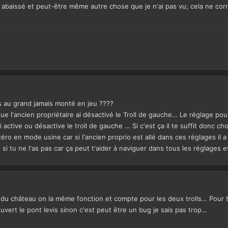
t abaissé et peut-être même autre chose que je n'ai pas vu; cela ne corr
ais au grand jamais monté en jeu ????
st que l'ancien propriétaire ai désactivé le Troll de gauche… Le réglage po
 active ou désactive le troll de gauche … Si c'est ça il te suffit donc ch
 zéro en mode usine car si l'ancien proprio est allé dans ces réglages il a
si tu ne l'as pas car ça peut t'aider à naviguer dans tous les réglages et
 du château on la même fonction et compte pour les deux trolls… Pour ton
uvert le pont levis sinon c'est peut être un bug je sais pas trop…