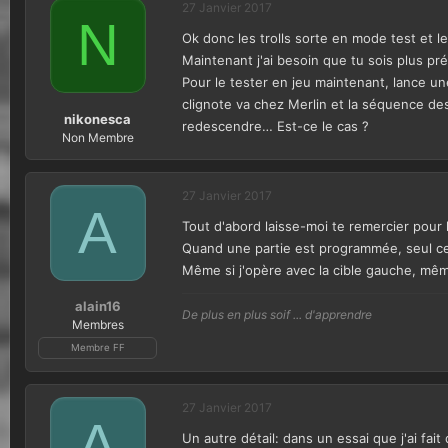
27 Janvier 2017
N
Ok donc les trolls sorte en mode test et le
Maintenant j'ai besoin que tu sois plus pré
Pour le tester en jeu maintenant, lance une 
clignote va chez Merlin et la séquence des 
nikonesca
redescendre… Est-ce le cas ?
Non Membre
27 Janvier 2017
A
Tout d'abord laisse-moi te remercier pour
Quand une partie est programmée, seul celui
Même si j'opère avec la cible gauche, mêm
alain16
De plus en plus soif ... d'apprendre
Membres
Membre FF
27 Janvier 2017
A
Un autre détail: dans un essai que j'ai fait