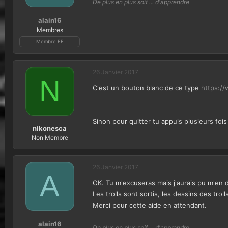
De plus en plus soif ... d'apprendre
alain16
Membres
Membre FF
26 Janvier 2017
N
C'est un bouton blanc de ce type
https://
Sinon pour quitter tu appuis plusieurs fois
nikonesca
Non Membre
26 Janvier 2017
A
OK. Tu m'excuseras mais j'aurais pu m'en d
Les trolls sont sortis, les dessins des troll
Merci pour cette aide en attendant.
alain16
De plus en plus soif ... d'apprendre