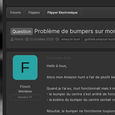
Forums
Flippers
Flipper Electronique
Problème de bumpers sur mo
Question
A
D
T
Flinch
13 Octobre 2025
amazon hunt
gottlieb amazon hunt
u
a
a
t
t
g
e
e
s
u
d
13 Octobre 2025
F
r
e
Hello à tous,
d
d
e
é
l
b
Alors mon Amazon hunt a l'air de plutôt bie
a
u
d
t
Flinch
Quand je l'ai eu, tout fonctionnait mais il
i
Membres
- le bumper du centre s'est arrêté de fonction
s
Membre FF
c
- la bobine du bumper du centre sentait vr
u
s
Résultat, le bumper ne fonctionne toujours
s