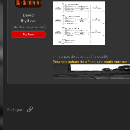
David
Big Boos
Membre du personnel
Big Boos
Il n'y a pas de substitut à la qualité
Pour vos achats de pièces, une seule Adresse -
Lien
Partager: