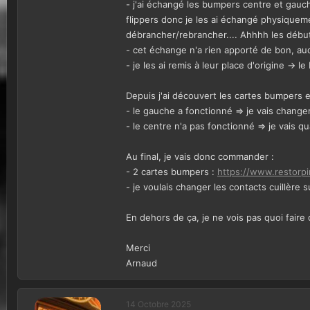
- j'ai échangé les bumpers centre et gauch
i
o
flippers donc je les ai échangé physiqueme
n
débrancher/rebrancher.... Ahhhh les débu
- cet échange n'a rien apporté de bon, a
- je les ai remis à leur place d'origine -> 
Depuis j'ai découvert les cartes bumpers e
- le gauche a fonctionné => je vais change
- le centre n'a pas fonctionné => je vais
Au final, je vais donc commander :
- 2 cartes bumpers :
https://www.restorpi
- je voulais changer les contacts cuillère 
En dehors de ça, je ne vois pas quoi faire
Merci
Arnaud
14 Octobre 2025