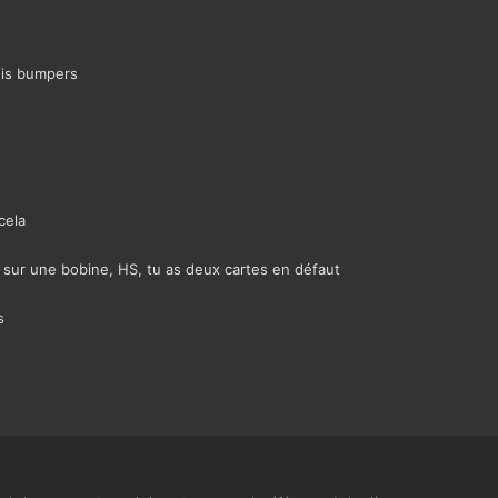
rois bumpers
cela
, sur une bobine, HS, tu as deux cartes en défaut
s