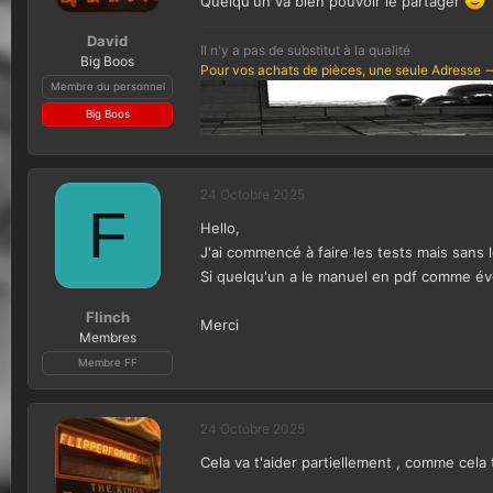
Quelqu'un va bien pouvoir le partager
David
Il n'y a pas de substitut à la qualité
Big Boos
Pour vos achats de pièces, une seule Adresse -
Membre du personnel
Big Boos
24 Octobre 2025
F
Hello,
J'ai commencé à faire les tests mais sans 
Si quelqu'un a le manuel en pdf comme évo
Flinch
Merci
Membres
Membre FF
24 Octobre 2025
Cela va t'aider partiellement , comme cela