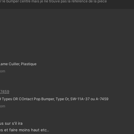
ur le bumper centre mais je ne trouve pas la référence de la pièce
ame Cuiller, Plastique
com
-7459
9 Types OR COntact Pop Bumper, Type Or, SW-11A-37 ou A-7459
com
s sur s'il ira
 et faire moins haut etc..