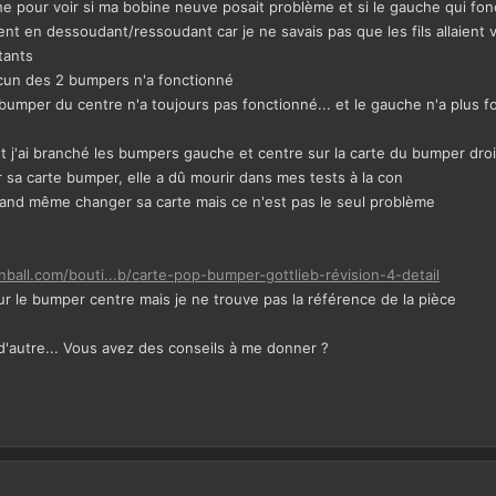
e pour voir si ma bobine neuve posait problème et si le gauche qui fonct
nt en dessoudant/ressoudant car je ne savais pas que les fils allaient v
tants
ucun des 2 bumpers n'a fonctionné
le bumper du centre n'a toujours pas fonctionné... et le gauche n'a plus fo
t j'ai branché les bumpers gauche et centre sur la carte du bumper droi
r sa carte bumper, elle a dû mourir dans mes tests à la con
 quand même changer sa carte mais ce n'est pas le seul problème
nball.com/bouti...b/carte-pop-bumper-gottlieb-révision-4-detail
sur le bumper centre mais je ne trouve pas la référence de la pièce
 d'autre... Vous avez des conseils à me donner ?