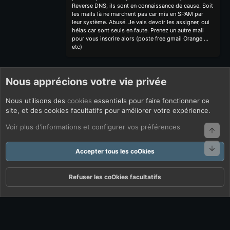
Reverse DNS, ils sont en connaissance de cause. Soit
les mails là ne marchent pas car mis en SPAM par
leur système. Abusé. Je vais devoir les assigner, oui
hélas car sont seuls en faute. Prenez un autre mail
pour vous inscrire alors (poste free gmail Orange ...
etc)
Nous apprécions votre vie privée
Nous utilisons des
cookies
essentiels pour faire fonctionner ce
site, et des cookies facultatifs pour améliorer votre expérience.
Voir plus d'informations et configurer vos préférences
Haut
Bas
Accepter tous les coOkies
Refuser les coOkies facultatifs
Forums
Quoi De Neuf ?
Connexion
S'inscrire
Rechercher