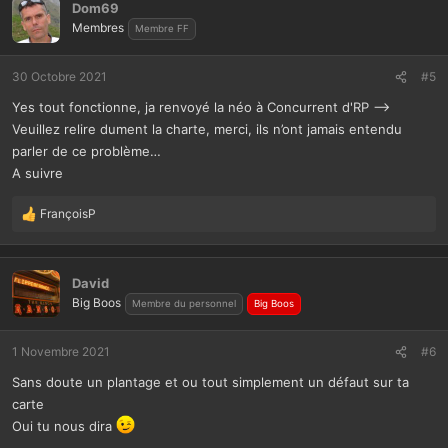
Dom69
Membres
Membre FF
30 Octobre 2021
#5
Yes tout fonctionne, ja renvoyé la néo à Concurrent d'RP -->
Veuillez relire dument la charte, merci, ils n’ont jamais entendu
parler de ce problème…
A suivre
FrançoisP
L
e
s
r
David
é
Big Boos
Membre du personnel
Big Boos
a
c
t
1 Novembre 2021
#6
i
Sans doute un plantage et ou tout simplement un défaut sur ta
o
n
carte
s
Oui tu nous dira
: