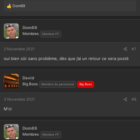
Dom69
L
e
s
r
Dom69
é
Membres
Membre FF
a
c
t
2 Novembre 2021
#7
i
oui bien sûr sans problème, dès que j’ai un retour ce sera posté
o
n
s
:
David
Big Boos
Membre du personnel
Big Boos
3 Novembre 2021
#8
M'ci
Dom69
Membres
Membre FF