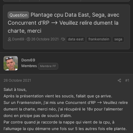
Plantage cpu Data East, Sega, avec
Question
Concurrent d'RP --> Veuillez relire dument la
charte, merci
A
D
T
Dom69
26 Octobre 2021
data east
frankenstein
sega
u
a
a
t
t
g
e
e
s
Dom69
u
d
r
e
Membres
Membre FF
d
d
e
é
26 Octobre 2021
#1
l
b
a
u
Salut à tous,
d
t
Après la présentation vient les soucis, fallait que ça arrive.
i
Sur un Frankenstein, j'ai mis une Concurrent d'RP --> Veuillez relire
s
c
dument la charte, merci néo, j'ai récupéré le 18v pour l'alimenter
u
donc en pricipe pas de soucis d'alim.
s
Par contre quand je raccorde la nappe qui vient de la cpu, à
s
l'allumage la cpu démarre une fois sur 5 les autres fois elle plante.
i