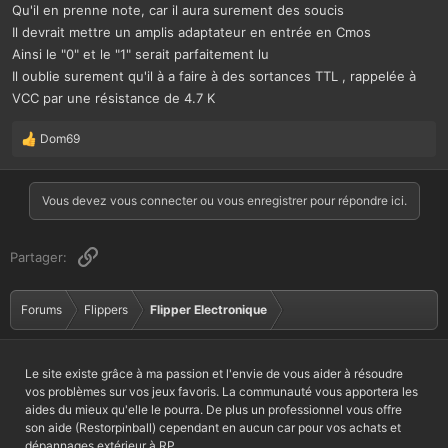
n
Qu'il en prenne note, car il aura surement des soucis
s
Il devrait mettre un amplis adaptateur en entrée en Cmos
:
Ainsi le "0" et le "1" serait parfaitement lu
Il oublie surement qu'il à a faire à des sortances TTL , rappelée à
VCC par une résistance de 4.7 K
Dom69
L
e
s
r
Vous devez vous connecter ou vous enregistrer pour répondre ici.
é
a
c
Lien
Partager:
t
i
o
Forums
Flippers
Flipper Electronique
n
s
:
Le site existe grâce à ma passion et l'envie de vous aider à résoudre
vos problèmes sur vos jeux favoris. La communauté vous apportera les
aides du mieux qu'elle le pourra. De plus un professionnel vous offre
son aide (Restorpinball) cependant en aucun car pour vos achats et
dépannages extérieur à RP