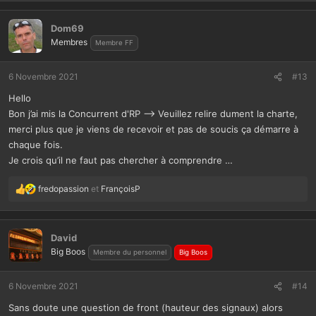
Dom69
Membres
Membre FF
6 Novembre 2021
#13
Hello
Bon j’ai mis la Concurrent d'RP --> Veuillez relire dument la charte,
merci plus que je viens de recevoir et pas de soucis ça démarre à
chaque fois.
Je crois qu’il ne faut pas chercher à comprendre …
fredopassion
et
FrançoisP
L
e
s
r
David
é
Big Boos
Membre du personnel
Big Boos
a
c
t
6 Novembre 2021
#14
i
Sans doute une question de front (hauteur des signaux) alors
o