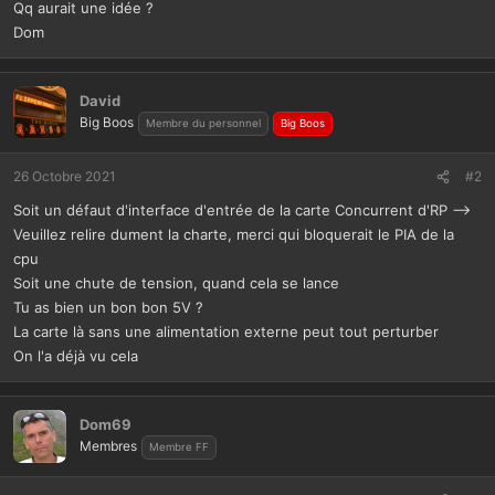
o
Qq aurait une idée ?
n
Dom
David
Big Boos
Membre du personnel
Big Boos
26 Octobre 2021
#2
Soit un défaut d'interface d'entrée de la carte Concurrent d'RP -->
Veuillez relire dument la charte, merci qui bloquerait le PIA de la
cpu
Soit une chute de tension, quand cela se lance
Tu as bien un bon bon 5V ?
La carte là sans une alimentation externe peut tout perturber
On l'a déjà vu cela
Dom69
Membres
Membre FF