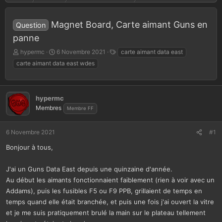
Magnet Board, Carte aimant Guns en
Question
panne
A
D
T
hypermc
6 Novembre 2021
carte aimant data east
u
a
a
carte aimant data east wdes
t
t
g
e
e
s
u
d
r
e
hypermc
d
d
Membres
Membre FF
e
é
l
b
a
u
6 Novembre 2021
#1
d
t
Bonjour à tous,
i
s
c
J'ai un Guns Data East depuis une quinzaine d'année.
u
Au début les aimants fonctionnaient faiblement (rien à voir avec un
s
Addams), puis les fusibles F5 ou F9 PPB, grillaient de temps en
s
temps quand elle était branchée, et puis une fois j'ai ouvert la vitre
i
o
et je me suis pratiquement brulé la main sur le plateau tellement
n