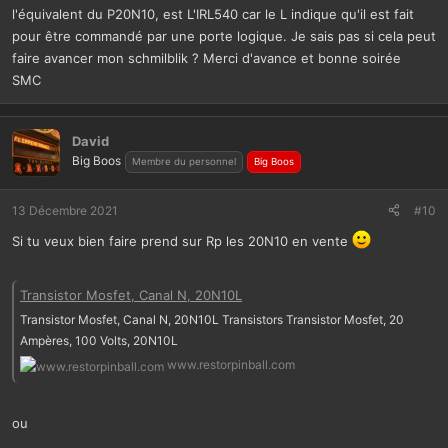
l'équivalent du P20N10, est L'IRL540 car le L indique qu'il est fait
pour être commandé par une porte logique. Je sais pas si cela peut
faire avancer mon schmilblik ? Merci d'avance et bonne soirée
SMC
David
Big Boos
Membre du personnel
Big Boos
13 Décembre 2021
#10
Si tu veux bien faire prend sur Rp les 20N10 en vente
Transistor Mosfet, Canal N, 20N10L
Transistor Mosfet, Canal N, 20N10L Transistors Transistor Mosfet, 20
Ampères, 100 Volts, 20N10L
www.restorpinball.com
ou