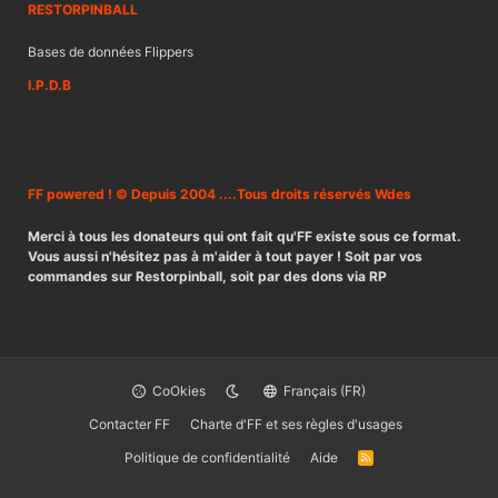
RESTORPINBALL
Bases de données Flippers
I.P.D.B
FF powered ! © Depuis 2004 ....Tous droits réservés Wdes
Merci à tous les donateurs qui ont fait qu'FF existe sous ce format.
Vous aussi n'hésitez pas à m'aider à tout payer ! Soit par vos
commandes sur Restorpinball, soit par des dons via RP
CoOkies
Français (FR)
Contacter FF
Charte d'FF et ses règles d'usages
Politique de confidentialité
Aide
R
S
S