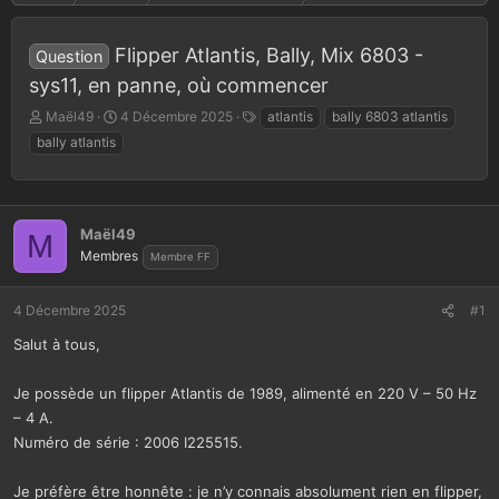
Flipper Atlantis, Bally, Mix 6803 -
Question
sys11, en panne, où commencer
A
D
T
Maël49
4 Décembre 2025
atlantis
bally 6803 atlantis
u
a
a
bally atlantis
t
t
g
e
e
s
u
d
r
e
Maël49
d
d
M
e
é
Membres
Membre FF
l
b
a
u
4 Décembre 2025
#1
d
t
i
Salut à tous,
s
c
Je possède un flipper Atlantis de 1989, alimenté en 220 V – 50 Hz
u
s
– 4 A.
s
Numéro de série : 2006 I225515.
i
o
Je préfère être honnête : je n’y connais absolument rien en flipper,
n