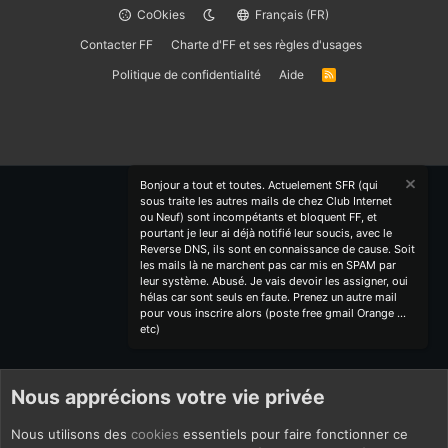
CoOkies
Français (FR)
Contacter FF
Charte d'FF et ses règles d'usages
Politique de confidentialité
Aide
R
S
S
Bonjour a tout et toutes. Actuelement SFR (qui
sous traite les autres mails de chez Club Internet
ou Neuf) sont incompétants et bloquent FF, et
pourtant je leur ai déjà notifié leur soucis, avec le
Reverse DNS, ils sont en connaissance de cause. Soit
les mails là ne marchent pas car mis en SPAM par
leur système. Abusé. Je vais devoir les assigner, oui
hélas car sont seuls en faute. Prenez un autre mail
pour vous inscrire alors (poste free gmail Orange ...
etc)
Nous apprécions votre vie privée
Nous utilisons des
cookies
essentiels pour faire fonctionner ce