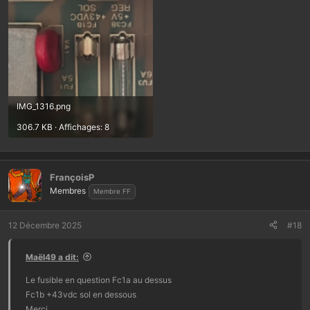
IMG_1316.png
306.7 KB · Affichages: 8
FrançoisP
Membres
Membre FF
12 Décembre 2025
#18
Maël49 a dit:
Le fusible en question Fc1a au dessus
Fc1b +43vdc sol en dessous
Merci