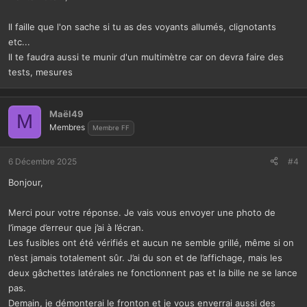
Il faille que l'on sache si tu as des voyants allumés, clignotants
etc...
Il te faudra aussi te munir d'un multimètre car on devra faire des
tests, mesures
Maël49
M
Membres
Membre FF
6 Décembre 2025
#4
Bonjour,
Merci pour votre réponse. Je vais vous envoyer une photo de
l’image d’erreur que j’ai à l’écran.
Les fusibles ont été vérifiés et aucun ne semble grillé, même si on
n’est jamais totalement sûr. J’ai du son et de l’affichage, mais les
deux gâchettes latérales ne fonctionnent pas et la bille ne se lance
pas.
Demain, je démonterai le fronton et je vous enverrai aussi des