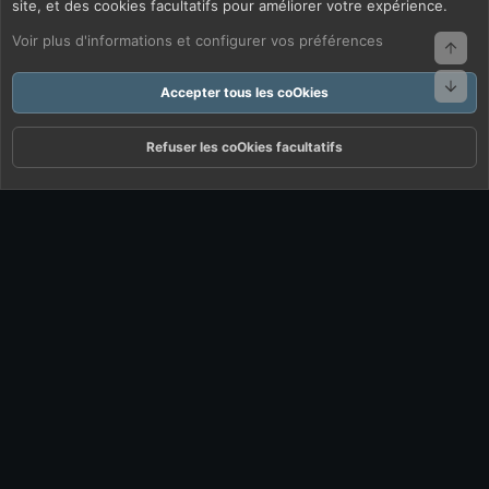
site, et des cookies facultatifs pour améliorer votre expérience.
Voir plus d'informations et configurer vos préférences
Haut
Bas
Accepter tous les coOkies
Refuser les coOkies facultatifs
Forums
Quoi De Neuf ?
Connexion
S'inscrire
Rechercher