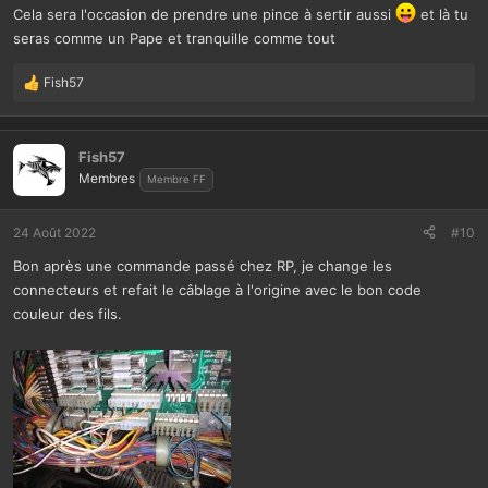
Cela sera l'occasion de prendre une pince à sertir aussi
et là tu
seras comme un Pape et tranquille comme tout
Fish57
L
e
s
r
Fish57
é
Membres
Membre FF
a
c
t
24 Août 2022
#10
i
Bon après une commande passé chez RP, je change les
o
n
connecteurs et refait le câblage à l'origine avec le bon code
s
couleur des fils.
: