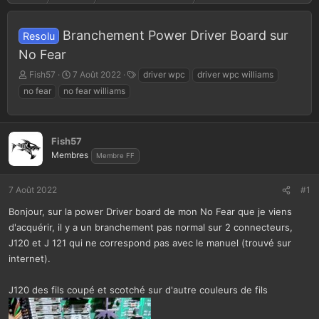
Branchement Power Driver Board sur
Resolu
No Fear
A
D
T
Fish57
7 Août 2022
driver wpc
driver wpc williams
u
a
a
no fear
no fear williams
t
t
g
e
e
s
u
d
r
e
Fish57
d
d
Membres
Membre FF
e
é
l
b
a
u
7 Août 2022
#1
d
t
Bonjour, sur la power Driver board de mon No Fear que je viens
i
d'acquérir, il y a un branchement pas normal sur 2 connecteurs,
s
c
J120 et J 121 qui ne correspond pas avec le manuel (trouvé sur
u
internet).
s
s
J120 des fils coupé et scotché sur d'autre couleurs de fils
i
o
n