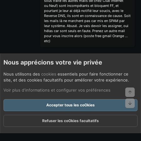
sous traite les autres mails de chez Club Internet
ou Neuf) sont incompétants et bloquent FF, et
pourtant je leur ai déjà notifié leur soucis, avec le
Reverse DNS, ils sont en connaissance de cause. Soit
les mails là ne marchent pas car mis en SPAM par
leur système. Abusé. Je vais devoir les assigner, oui
hélas car sont seuls en faute. Prenez un autre mail
pour vous inscrire alors (poste free gmail Orange ...
etc)
Nous apprécions votre vie privée
Nous utilisons des
cookies
essentiels pour faire fonctionner ce
site, et des cookies facultatifs pour améliorer votre expérience.
Voir plus d'informations et configurer vos préférences
Haut
Bas
Accepter tous les coOkies
Refuser les coOkies facultatifs
Forums
Quoi De Neuf ?
Connexion
S'inscrire
Rechercher