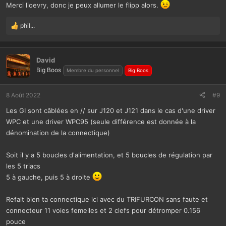
Merci lioevry, donc je peux allumer le flipp alors.
phil...
L
e
s
r
David
é
Big Boos
Membre du personnel
Big Boos
a
c
t
8 Août 2022
#9
i
Les GI sont câblées en // sur J120 et J121 dans le cas d'une driver
o
n
WPC et une driver WPC95 (seule différence est donnée à la
s
dénomination de la connectique)
:
Soit il y a 5 boucles d'alimentation, et 5 boucles de régulation par
les 5 triacs
5 à gauche, puis 5 à droite
Refait bien ta connectique ici avec du TRIFURCON sans faute et
connecteur 11 voies femelles et 2 clefs pour détromper 0.156
pouce