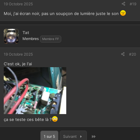
19 Octobre 2025
#19
Moi, j'ai écran noir, pas un soupçon de lumière juste le son
Tat
Membres
Membre FF
19 Octobre 2025
#20
C'est ok, je l'ai
ça se teste ces bête là ?
Dernier
1 sur 5
Suivant