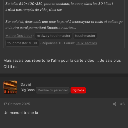
Sa taille 540*400*380, petit et costaud, le coco, dans les 30 kilos !
Il n’est pas remplis de vide , c’est sur
Sur celui ci, deux clefs une pour la paroi à monnayeur et tests et calibrage
et l’autre paroi permettant l’accès au cartes...
Maitre Des Lieux
midway touchmaster
touchmaster
touchmaster 7000
Réponses: 0
Forum:
Jeux Tactiles
Mais j'avais pas répertorié l'alim pour la carte vidéo ... Je sais plus
OU il est
David
Big Boos
Membre du personnel
Big Boos
17 Octobre 2025
#8
Un manuel traine là