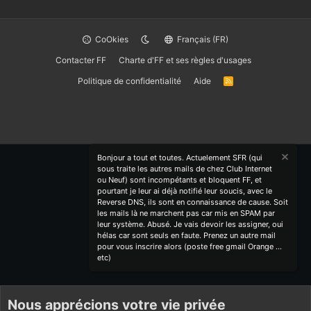
CoOkies
Français (FR)
Contacter FF
Charte d'FF et ses règles d'usages
Politique de confidentialité
Aide
R
S
S
Bonjour a tout et toutes. Actuelement SFR (qui
sous traite les autres mails de chez Club Internet
ou Neuf) sont incompétants et bloquent FF, et
pourtant je leur ai déjà notifié leur soucis, avec le
Reverse DNS, ils sont en connaissance de cause. Soit
les mails là ne marchent pas car mis en SPAM par
leur système. Abusé. Je vais devoir les assigner, oui
hélas car sont seuls en faute. Prenez un autre mail
pour vous inscrire alors (poste free gmail Orange ...
etc)
Nous apprécions votre vie privée