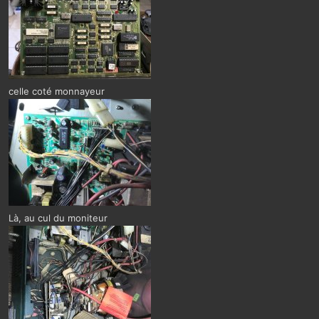
celle coté monnayeur
Là, au cul du moniteur