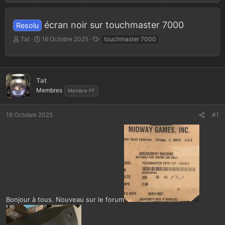
écran noir sur touchmaster 7000
Resolu
A
D
T
Tat
16 Octobre 2025
touchmaster 7000
u
a
a
t
t
g
e
e
s
u
d
Tat
r
e
Membres
Membre FF
d
d
e
é
l
b
16 Octobre 2025
#1
a
u
d
t
i
s
c
u
s
s
i
Bonjour à tous. Nouveau sur le forum
o
n