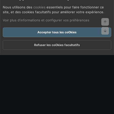
Nous utilisons des
cookies
essentiels pour faire fonctionner ce
site, et des cookies facultatifs pour améliorer votre expérience.
Voir plus d'informations et configurer vos préférences
Haut
Bas
Accepter tous les coOkies
Refuser les coOkies facultatifs
Forums
Quoi De Neuf ?
Connexion
S'inscrire
Rechercher