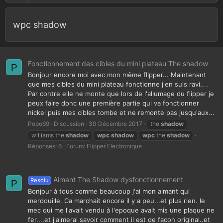
wpc shadow
Fonctionnement des cibles du mini plateau The shadow
P
Bonjour encore moi avec mon même flipper... Maintenant
que mes cibles du mini plateau fonctionne j'en suis ravi.. .
Par contre elle ne monte que lors de l'allumage du flipper je
peux faire donc une première partie qui va fonctionner
nickel puis mes cibles tombe et ne remonte pas jusqu'aux...
Popo69
Discussion
30 Décembre 2017
the
shadow
williams the
shadow
wpc
shadow
wpc
the
shadow
Réponses: 6
Forum:
Flipper Electronique
Aimant The Shadow dysfonctionnement
Resolu
P
Bonjour à tous comme beaucoup j'ai mon aimant qui
merdouille. Ca marchait encore il y a peu...et plus rien. le
mec qui me l'avait vendu à l'epoque avait mis une plaque ne
fer....et j'aimerai savoir comment il est de facon original..et