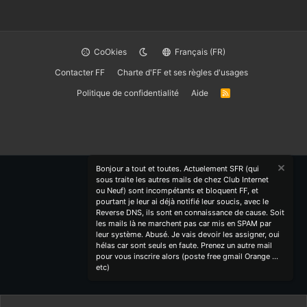
CoOkies
Français (FR)
Contacter FF
Charte d'FF et ses règles d'usages
Politique de confidentialité
Aide
R
S
S
Bonjour a tout et toutes. Actuelement SFR (qui
sous traite les autres mails de chez Club Internet
ou Neuf) sont incompétants et bloquent FF, et
pourtant je leur ai déjà notifié leur soucis, avec le
Reverse DNS, ils sont en connaissance de cause. Soit
les mails là ne marchent pas car mis en SPAM par
leur système. Abusé. Je vais devoir les assigner, oui
hélas car sont seuls en faute. Prenez un autre mail
pour vous inscrire alors (poste free gmail Orange ...
etc)