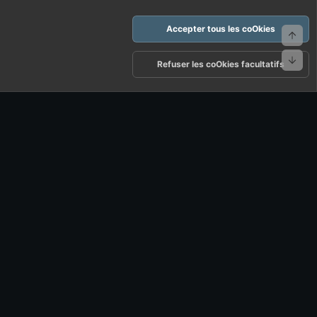
Accepter tous les coOkies
Haut
Bas
arte d'FF et ses règles d'usages
Politique de confidentialité
Aide
Refuser les coOkies facultatifs
R
S
S