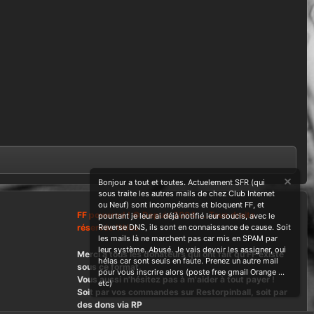
Bonjour a tout et toutes. Actuelement SFR (qui
sous traite les autres mails de chez Club Internet
ou Neuf) sont incompétants et bloquent FF, et
FF powered ! © Depuis 2004 ....Tous droits
pourtant je leur ai déjà notifié leur soucis, avec le
réservés Wdes
Reverse DNS, ils sont en connaissance de cause. Soit
les mails là ne marchent pas car mis en SPAM par
leur système. Abusé. Je vais devoir les assigner, oui
Merci à tous les donateurs qui ont fait qu'FF existe
hélas car sont seuls en faute. Prenez un autre mail
sous ce format.
pour vous inscrire alors (poste free gmail Orange ...
Vous aussi n'hésitez pas à m'aider à tout payer !
etc)
Soit par vos commandes sur Restorpinball, soit par
des dons via RP