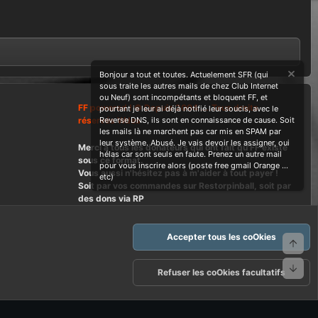
Bonjour a tout et toutes. Actuelement SFR (qui
sous traite les autres mails de chez Club Internet
ou Neuf) sont incompétants et bloquent FF, et
FF powered ! © Depuis 2004 ....Tous droits
pourtant je leur ai déjà notifié leur soucis, avec le
réservés Wdes
Reverse DNS, ils sont en connaissance de cause. Soit
les mails là ne marchent pas car mis en SPAM par
leur système. Abusé. Je vais devoir les assigner, oui
Merci à tous les donateurs qui ont fait qu'FF existe
hélas car sont seuls en faute. Prenez un autre mail
sous ce format.
pour vous inscrire alors (poste free gmail Orange ...
Vous aussi n'hésitez pas à m'aider à tout payer !
etc)
Soit par vos commandes sur Restorpinball, soit par
des dons via RP
Accepter tous les coOkies
Haut
Bas
arte d'FF et ses règles d'usages
Politique de confidentialité
Aide
Refuser les coOkies facultatifs
R
S
S