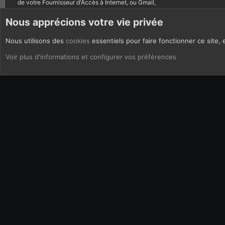
de votre Fournisseur d'Accès à Internet, ou Gmail,
autres courriels bannis.
Nous apprécions votre vie privée
Nous utilisons des
cookies
essentiels pour faire fonctionner ce site, 
CoOkies
Français (FR)
Voir plus d'informations et configurer vos préférences