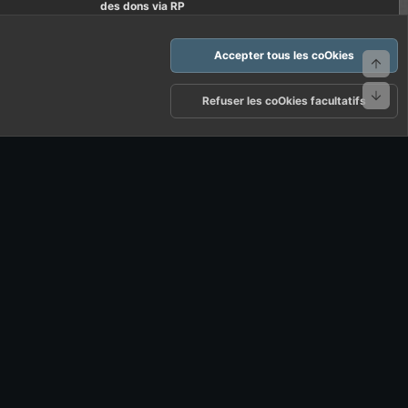
des dons via RP
Accepter tous les coOkies
Haut
Bas
arte d'FF et ses règles d'usages
Politique de confidentialité
Aide
Refuser les coOkies facultatifs
R
S
S