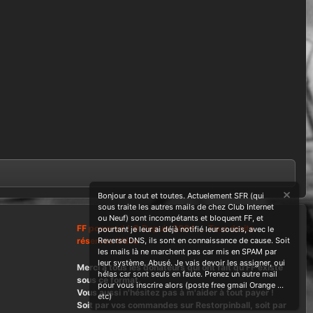
Bonjour a tout et toutes. Actuelement SFR (qui
sous traite les autres mails de chez Club Internet
ou Neuf) sont incompétants et bloquent FF, et
FF powered ! © Depuis 2004 ....Tous droits
pourtant je leur ai déjà notifié leur soucis, avec le
réservés Wdes
Reverse DNS, ils sont en connaissance de cause. Soit
les mails là ne marchent pas car mis en SPAM par
leur système. Abusé. Je vais devoir les assigner, oui
Merci à tous les donateurs qui ont fait qu'FF existe
hélas car sont seuls en faute. Prenez un autre mail
sous ce format.
pour vous inscrire alors (poste free gmail Orange ...
Vous aussi n'hésitez pas à m'aider à tout payer !
etc)
Soit par vos commandes sur Restorpinball, soit par