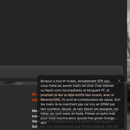
Bonjour a tout et toutes. Actuelement SFR (qui
sous traite les autres mails de chez Club Internet
ou Neuf) sont incompétants et bloquent FF, et
FF powered ! © Depuis 2004 ....Tous droits
pourtant je leur ai déjà notifié leur soucis, avec le
réservés Wdes
Reverse DNS, ils sont en connaissance de cause. Soit
les mails là ne marchent pas car mis en SPAM par
leur système. Abusé. Je vais devoir les assigner, oui
Merci à tous les donateurs qui ont fait qu'FF existe
hélas car sont seuls en faute. Prenez un autre mail
sous ce format.
pour vous inscrire alors (poste free gmail Orange ...
Vous aussi n'hésitez pas à m'aider à tout payer !
etc)
Soit par vos commandes sur Restorpinball, soit par