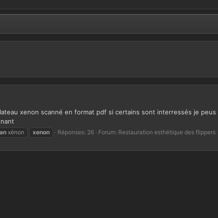
plateau xenon scanné en format pdf si certains sont interressés je peus f
gnant
an
xénon
xenon
Réponses: 26
Forum:
Restauration esthétique des flippers