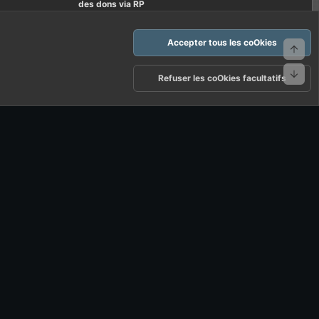
des dons via RP
Accepter tous les coOkies
Haut
Bas
arte d'FF et ses règles d'usages
Politique de confidentialité
Aide
Refuser les coOkies facultatifs
R
S
S