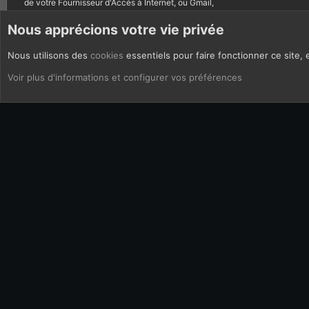
de votre Fournisseur d'Accès à Internet, ou Gmail,
autres courriels bannis.
Nous apprécions votre vie privée
Nous utilisons des
cookies
essentiels pour faire fonctionner ce site, 
CoOkies
Français (FR)
Voir plus d'informations et configurer vos préférences