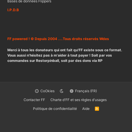
Bases de données Flippers
I.P.D.B
FF powered ! © Depuis 2004 ....Tous droits réservés Wdes
Merci à tous les donateurs qui ont fait qu'FF existe sous ce format.
Vous aussi n'hésitez pas à m'aider à tout payer ! Soit par vos
commandes sur Restorpinball, soit par des dons via RP
CoOkies
Français (FR)
Contacter FF
Charte d'FF et ses règles d'usages
Politique de confidentialité
Aide
R
S
S