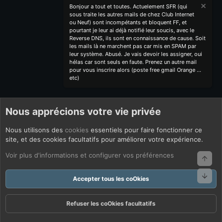
Bonjour a tout et toutes. Actuelement SFR (qui
sous traite les autres mails de chez Club Internet
ou Neuf) sont incompétants et bloquent FF, et
pourtant je leur ai déjà notifié leur soucis, avec le
Reverse DNS, ils sont en connaissance de cause. Soit
les mails là ne marchent pas car mis en SPAM par
leur système. Abusé. Je vais devoir les assigner, oui
hélas car sont seuls en faute. Prenez un autre mail
pour vous inscrire alors (poste free gmail Orange ...
etc)
Nous apprécions votre vie privée
Nous utilisons des
cookies
essentiels pour faire fonctionner ce
site, et des cookies facultatifs pour améliorer votre expérience.
Voir plus d'informations et configurer vos préférences
Haut
Bas
Accepter tous les coOkies
Refuser les coOkies facultatifs
Forums
Quoi De Neuf ?
Connexion
S'inscrire
Rechercher