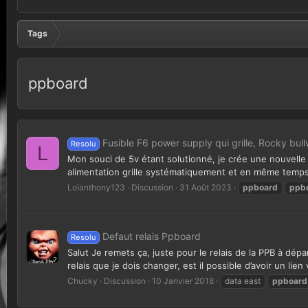
Tags
ppboard
Fusible F6 power supply qui grille, Rocky bull
Resolu
L
Mon souci de 5v étant solutionné, je crée une nouvelle d
alimentation grille systématiquement et en même temps l
Loianthony123
Discussion
31 Août 2023
ppboard
ppb
Defaut relais Ppboard
Resolu
Salut Je remets ça, juste pour le relais de la PPB à dépa
relais que je dois changer, est il possible d’avoir un lien 
Chucky
Discussion
10 Janvier 2018
data east
ppboard