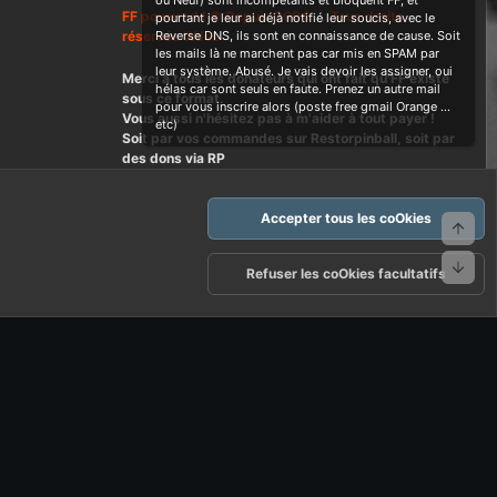
ou Neuf) sont incompétants et bloquent FF, et
FF powered ! © Depuis 2004 ....Tous droits
pourtant je leur ai déjà notifié leur soucis, avec le
réservés Wdes
Reverse DNS, ils sont en connaissance de cause. Soit
les mails là ne marchent pas car mis en SPAM par
leur système. Abusé. Je vais devoir les assigner, oui
Merci à tous les donateurs qui ont fait qu'FF existe
hélas car sont seuls en faute. Prenez un autre mail
sous ce format.
pour vous inscrire alors (poste free gmail Orange ...
Vous aussi n'hésitez pas à m'aider à tout payer !
etc)
Soit par vos commandes sur Restorpinball, soit par
des dons via RP
Accepter tous les coOkies
Haut
Bas
arte d'FF et ses règles d'usages
Politique de confidentialité
Aide
Refuser les coOkies facultatifs
R
S
S