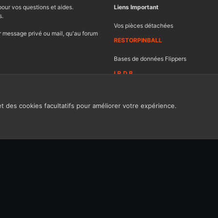
pour vos questions et aides.
Liens Important
s.
Vos pièces détachées
 message privé ou mail, qu'au forum
RESTORPINBALL
Bases de données Flippers
I.P.D.B
et des cookies facultatifs pour améliorer votre expérience.
Contacter FF
Ch