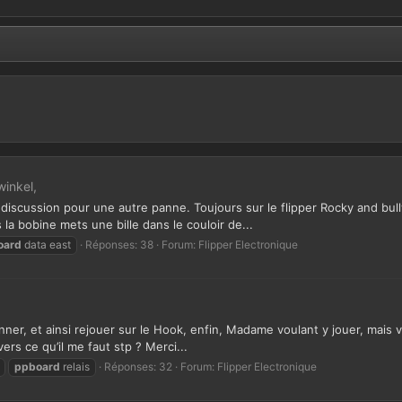
winkel,
iscussion pour une autre panne. Toujours sur le flipper Rocky and bullwin
a bobine mets une bille dans le couloir de...
oard
data east
Réponses: 38
Forum:
Flipper Electronique
nner, et ainsi rejouer sur le Hook, enfin, Madame voulant y jouer, mais vu
vers ce qu’il me faut stp ? Merci...
ppboard
relais
Réponses: 32
Forum:
Flipper Electronique