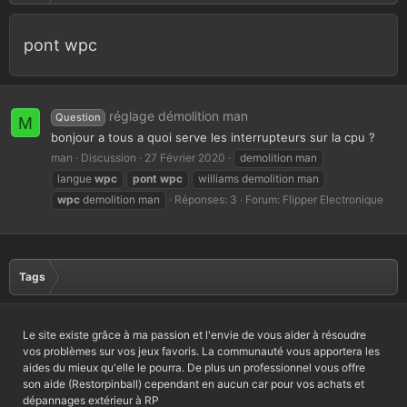
pont wpc
réglage démolition man
Question
M
bonjour a tous a quoi serve les interrupteurs sur la cpu ?
man
Discussion
27 Février 2020
demolition man
langue
wpc
pont
wpc
williams demolition man
wpc
demolition man
Réponses: 3
Forum:
Flipper Electronique
Tags
Le site existe grâce à ma passion et l'envie de vous aider à résoudre
vos problèmes sur vos jeux favoris. La communauté vous apportera les
aides du mieux qu'elle le pourra. De plus un professionnel vous offre
son aide (Restorpinball) cependant en aucun car pour vos achats et
dépannages extérieur à RP