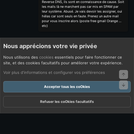
Reverse DNS, ils sont en connaissance de cause. Soit
les mails là ne marchent pas car mis en SPAM par
leur système. Abusé. Je vais devoir les assigner, oui
hélas car sont seuls en faute. Prenez un autre mail
pour vous inscrire alors (poste free gmail Orange ...
etc)
Nous apprécions votre vie privée
Nous utilisons des
cookies
essentiels pour faire fonctionner ce
site, et des cookies facultatifs pour améliorer votre expérience.
Voir plus d'informations et configurer vos préférences
Haut
Bas
Accepter tous les coOkies
Refuser les coOkies facultatifs
Forums
Quoi De Neuf ?
Connexion
S'inscrire
Rechercher