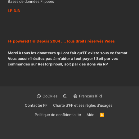
Bases de données Flippers
I.P.D.B
FF powered ! © Depuis 2004 ....Tous droits réservés Wdes
Merci à tous les donateurs qui ont fait qu'FF existe sous ce format.
Vous aussi n'hésitez pas à m'aider à tout payer ! Soit par vos
commandes sur Restorpinball, soit par des dons via RP
CoOkies
Français (FR)
Contacter FF
Charte d'FF et ses règles d'usages
Politique de confidentialité
Aide
R
S
S