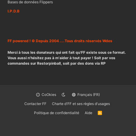
Bases de données Flippers
I.P.D.B
FF powered ! © Depuis 2004 ....Tous droits réservés Wdes
Merci à tous les donateurs qui ont fait qu'FF existe sous ce format.
Vous aussi n'hésitez pas à m'aider à tout payer ! Soit par vos
commandes sur Restorpinball, soit par des dons via RP
CoOkies
Français (FR)
Contacter FF
Charte d'FF et ses règles d'usages
Politique de confidentialité
Aide
R
S
S