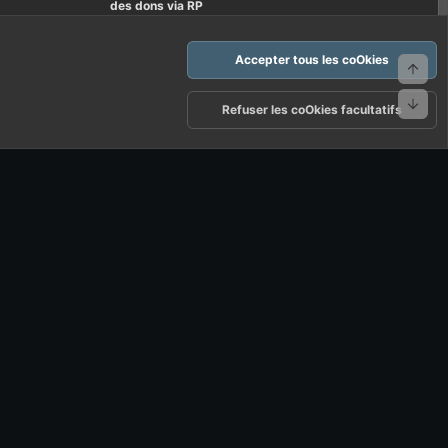
des dons via RP
Accepter tous les coOkies
Haut
Bas
arte d'FF et ses règles d'usages
Politique de confidentialité
Aide
Refuser les coOkies facultatifs
R
S
S