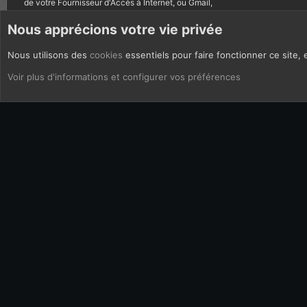
de votre Fournisseur d'Accès à Internet, ou Gmail,
autres courriels bannis.
Nous apprécions votre vie privée
Nous utilisons des
cookies
essentiels pour faire fonctionner ce site, 
CoOkies
Français (FR)
Voir plus d'informations et configurer vos préférences