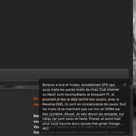
Bonjour a tout et toutes. Actuelement SFR (qui
sous traite les autres mails de chez Club Internet
ou Neuf) sont incompétants et bloquent FF, et
FF powered ! © Depuis 2004 ....Tous droits
pourtant je leur ai déjà notifié leur soucis, avec le
réservés Wdes
Reverse DNS, ils sont en connaissance de cause. Soit
les mails là ne marchent pas car mis en SPAM par
leur système. Abusé. Je vais devoir les assigner, oui
Merci à tous les donateurs qui ont fait qu'FF existe
hélas car sont seuls en faute. Prenez un autre mail
sous ce format.
pour vous inscrire alors (poste free gmail Orange ...
Vous aussi n'hésitez pas à m'aider à tout payer !
etc)
Soit par vos commandes sur Restorpinball, soit par