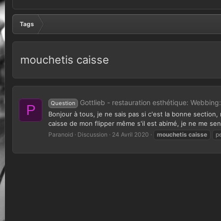
Tags
mouchetis caisse
Gottlieb - restauration esthétique: Webbing
Question
P
Bonjour à tous, je ne sais pas si c'est la bonne section, 
caisse de mon flipper même s'il est abimé, je ne me sen
Paranoid
Discussion
24 Avril 2020
mouchetis
caisse
p