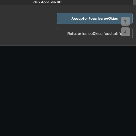
des dons via RP
Accepter tous les coOkies
Haut
Bas
arte d'FF et ses règles d'usages
Politique de confidentialité
Aide
Refuser les coOkies facultatifs
R
S
S