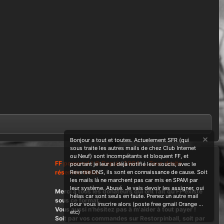
Bonjour a tout et toutes. Actuelement SFR (qui
sous traite les autres mails de chez Club Internet
ou Neuf) sont incompétants et bloquent FF, et
FF powered ! © Depuis 2004 ....Tous droits
pourtant je leur ai déjà notifié leur soucis, avec le
réservés Wdes
Reverse DNS, ils sont en connaissance de cause. Soit
les mails là ne marchent pas car mis en SPAM par
leur système. Abusé. Je vais devoir les assigner, oui
Merci à tous les donateurs qui ont fait qu'FF existe
hélas car sont seuls en faute. Prenez un autre mail
sous ce format.
pour vous inscrire alors (poste free gmail Orange ...
Vous aussi n'hésitez pas à m'aider à tout payer !
etc)
Soit par vos commandes sur Restorpinball, soit par