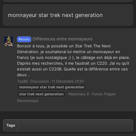
monnayeur star trek next generation
Différences entre monnayeurs
Resolu
Bonsoir à tous, je possède un Star Trek The Next
Génération. je souhaiterai lui mettre un monnayeur en
francs (je suis nostalgique ;) ), le câblage est déjà en place.
D’après mes recherches, il me faudrait un C220. J’ai vu qu’il
existait aussi un C220B. Quelle est la différence entre ces
deux...
Tao86
Discussion
11 Décembre 2020
monnayeur
star
trek
next
generation
star
trek
next
generation
Réponses: 8
Forum:
Flipper
Electronique
Tags