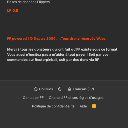
Bases de données Flippers
I.P.D.B
FF powered ! © Depuis 2004 ....Tous droits réservés Wdes
Merci à tous les donateurs qui ont fait qu'FF existe sous ce format.
Vous aussi n'hésitez pas à m'aider à tout payer ! Soit par vos
commandes sur Restorpinball, soit par des dons via RP
CoOkies
Français (FR)
Contacter FF
Charte d'FF et ses règles d'usages
Politique de confidentialité
Aide
R
S
S